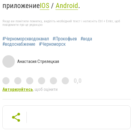
приложение
IOS
/
Android
.
Якщо ви помітили помилку, виділіть необхідний текст і натисніть Ctrl + Enter, щоб
повідомити про це редакцію
#Черноморскводоканал
#Прокофьев
#вода
#водоснабжение
#Черноморск
Анастасия Стрелецкая
0,0
Авторизуйтесь
, щоб оцінити