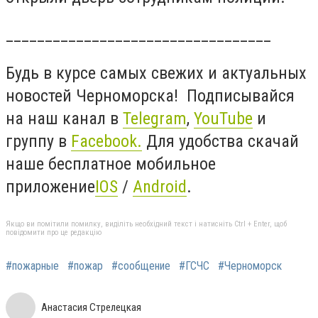
__________________________________
Будь в курсе самых свежих и актуальных
новостей Черноморска! Подписывайся
на наш канал в
Telegram
,
YouTube
и
группу в
Facebook
.
Для удобства скачай
наше бесплатное мобильное
приложение
IOS
/
Android
.
Якщо ви помітили помилку, виділіть необхідний текст і натисніть Ctrl + Enter, щоб
повідомити про це редакцію
#пожарные
#пожар
#сообщение
#ГСЧС
#Черноморск
Анастасия Стрелецкая