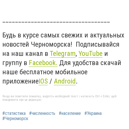
__________________________________
Будь в курсе самых свежих и актуальных
новостей Черноморска! Подписывайся
на наш канал в
Telegram
,
YouTube
и
группу в
Facebook
.
Для удобства скачай
наше бесплатное мобильное
приложение
IOS
/
Android
.
Якщо ви помітили помилку, виділіть необхідний текст і натисніть Ctrl + Enter, щоб
повідомити про це редакцію
#статистика
#численность
#население
#Украина
#Черноморск