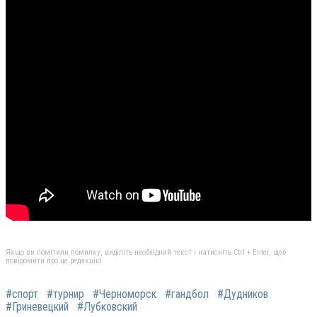
Якщо ви помітили помилку, виділіть необхідний текст і натисніть Ctrl + Enter, щоб
повідомити про це редакцію
#спорт
#турнир
#Черноморск
#гандбол
#Дудников
#Гриневецкий
#Лубковский