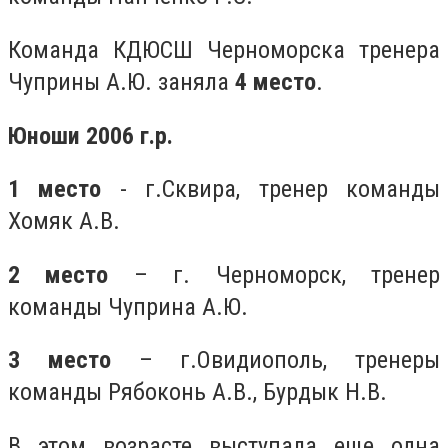
Команда КДЮСШ Черноморска тренера
Чуприны А.Ю. заняла
4 место
.
Юноши 2006 г.р.
1 место
- г.Сквира, тренер команды
Хомяк А.В.
2 место
– г. Черноморск, тренер
команды Чуприна А.Ю.
3 место
– г.Овидиополь, тренеры
команды Рябоконь А.В., Бурдык Н.В.
В этом возрасте выступала еще одна