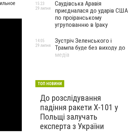
бильное
Саудівська Аравія
15:23
29 липня
приєдналася до ударів США
по проіранському
угрупованню в Іраку
Зустріч Зеленського і
14:05
29 липня
Трампа буде без виходу до
медіа
ТОП НОВИНИ
До розслідування
падіння ракети Х-101 у
Польщі залучать
експерта з України