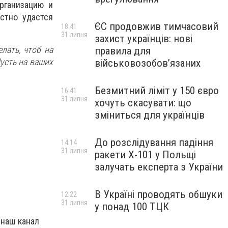
рганизацию и
стно удастся
ЄС продовжив тимчасовий
18:41
31 липня
захист українців: нові
лать, чтоб на
правила для
усть на ваших
військовозобов’язаних
Безмитний ліміт у 150 євро
16:41
31 липня
хочуть скасувати: що
зміниться для українців
До розслідування падіння
14:14
31 липня
ракети Х-101 у Польщі
залучать експерта з України
В Україні проводять обшуки
12:22
31 липня
у понад 100 ТЦК
 наш канал