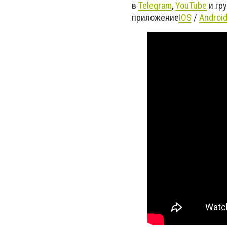
в
Telegram
,
YouTube
и гр
приложение
IOS
/
Androi