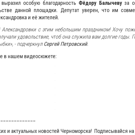
выразил особую благодарность
Фёдору Балычеву
за о
ьстве данной площадки. Депутат уверен, что им совме
ександровка и её жителей.
Александровки с этим небольшим праздником! Хочу поже
лучали удовольствие, чтоб она служила вам долгие годы. П
ыбки», - подчеркнул
Сергей Петровский
.
е в нашем видеосюжете:
______________
жих и актуальных новостей Черноморска! Подписывайся на