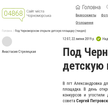
Головна
Видеосюжеты
Фот
Оголошення
Головна
Под Черноморском открыли детскую площадку (+видео)
12:07, 22 липня 2019 р.
Над
Под Чер
Анастасия Стрелецкая
детскую 
В пгт Александровка д
площадка. В день откр
конкурсов и угостили
совета
Сергей Петровс