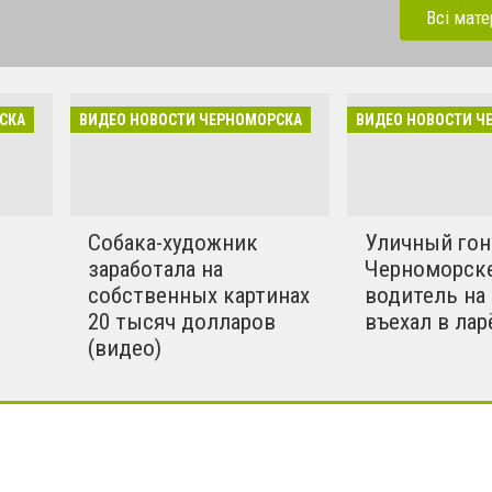
льных новостей
Всі мате
одписывайся на наш канал
уппу в Facebook. Для
й наше бесплатное
СКА
ВИДЕО НОВОСТИ ЧЕРНОМОРСКА
ВИДЕО НОВОСТИ Ч
жение IOS / Android.
Собака-художник
Уличный гон
заработала на
Черноморск
м
собственных картинах
водитель на
20 тысяч долларов
въехал в лар
(видео)