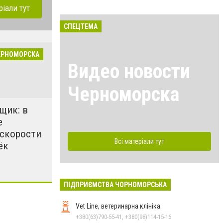
ріали тут
СПЕЦТЕМА
ЕРНОМОРСКА
Видео новости
Черноморска
щик: в
е
 скорости
Всі матеріали тут
ёк
ПІДПРИЄМСТВА ЧОРНОМОРСЬКА
Vet Line, ветеринарна клініка
+380(63)790-55-41, +380(98)114-15-16