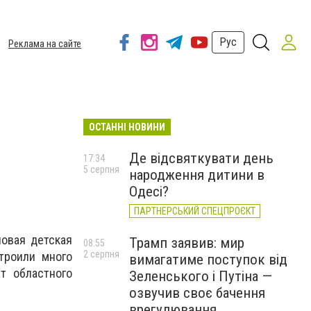
Рус
Реклама на сайте
ОСТАННІ НОВИНИ
Де відсвяткувати день
17:34
5 серпня
народження дитини в
Одесі?
ПАРТНЕРСЬКИЙ СПЕЦПРОЄКТ
новая детская
Трамп заявив: мир
08:55
2 серпня
троили много
вимагатиме поступок від
т областного
Зеленського і Путіна —
озвучив своє бачення
врегулювання