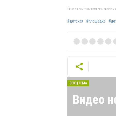
Якщо ви помітили помилку, виділіть нео
#детская
#площадка
#де
СПЕЦТЕМА
Видео н
Новости Черном