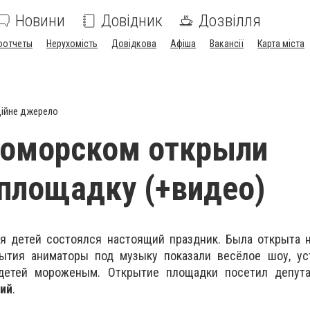
Новини
Довідник
Дозвілля
оотчеты
Нерухомість
Довідкова
Афіша
Вакансії
Карта міста
ійне джерело
номорском открыли
площадку (+видео)
ля детей состоялся настоящий праздник. Была открыта 
ытия аниматоры под музыку показали весёлое шоу, ус
 детей мороженым. Открытие площадки посетил депута
кий
.