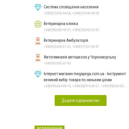
Система сповіщення населення
+380(67)350-44-68, +380(67)340-49-59
Ветеринарна клініка
+380(96)406-94-57, +380(50)045-35-65
Ветеринарна Амбулаторія
+380(63)036-31-23, +380(67)557-60-41
Автогимназія автошкола у Чорноморську
+380(93)952-07-50
Інтернет-магазин megapega.com.ua - Інструмент
великий вибір товара по низьким цінам
+380(93)424-80-19, +380(68)915-06-37, +380(99)306-36-14
Додати підприємство
ОГОЛОШЕННЯ