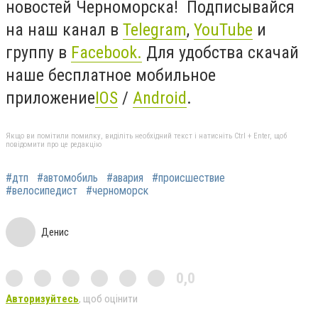
новостей Черноморска! Подписывайся
на наш канал в
Telegram
,
YouTube
и
группу в
Facebook
.
Для удобства скачай
наше бесплатное мобильное
приложение
IOS
/
Android
.
Якщо ви помітили помилку, виділіть необхідний текст і натисніть Ctrl + Enter, щоб
повідомити про це редакцію
#дтп
#автомобиль
#авария
#происшествие
#велосипедист
#черноморск
Денис
0,0
Авторизуйтесь
, щоб оцінити