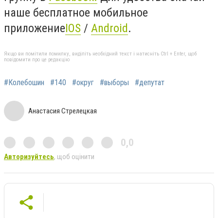
наше бесплатное мобильное
приложение
IOS
/
Android
.
Якщо ви помітили помилку, виділіть необхідний текст і натисніть Ctrl + Enter, щоб
повідомити про це редакцію
#Колебошин
#140
#округ
#выборы
#депутат
Анастасия Стрелецкая
0,0
Авторизуйтесь
, щоб оцінити