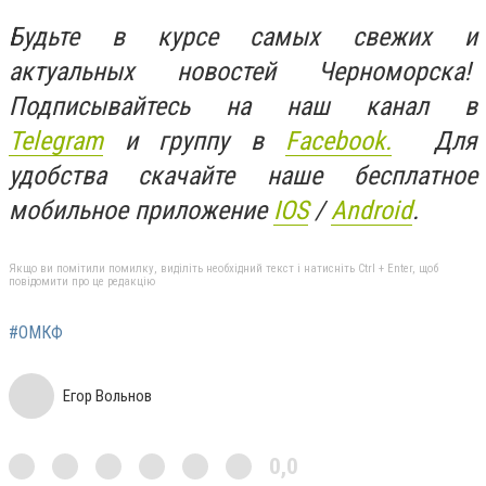
Будьте в курсе самых свежих и
актуальных новостей Черноморска!
Подписывайтесь на наш канал в
Telegram
и группу в
Facebook.
Для
удобства скачайте наше бесплатное
мобильное приложение
IOS
/
An
d
roid
.
Якщо ви помітили помилку, виділіть необхідний текст і натисніть Ctrl + Enter, щоб
повідомити про це редакцію
#ОМКФ
Егор Вольнов
0,0