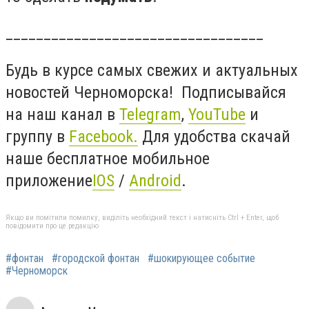
__________________________________
Будь в курсе самых свежих и актуальных
новостей Черноморска! Подписывайся
на наш канал в
Telegram
,
YouTube
и
группу в
Facebook
.
Для удобства скачай
наше бесплатное мобильное
приложение
IOS
/
Android
.
Якщо ви помітили помилку, виділіть необхідний текст і натисніть Ctrl + Enter, щоб
повідомити про це редакцію
#фонтан
#городской фонтан
#шокирующее событие
#Черноморск