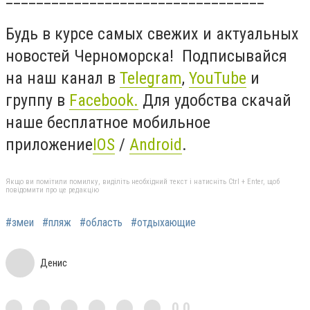
Будь в курсе самых свежих и актуальных
новостей Черноморска! Подписывайся
на наш канал в
Telegram
,
YouTube
и
группу в
Facebook
.
Для удобства скачай
наше бесплатное мобильное
приложение
IOS
/
Android
.
Якщо ви помітили помилку, виділіть необхідний текст і натисніть Ctrl + Enter, щоб
повідомити про це редакцію
#змеи
#пляж
#область
#отдыхающие
Денис
0,0