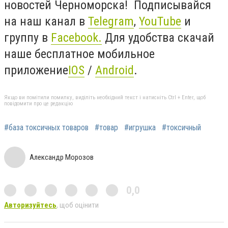
новостей Черноморска! Подписывайся
на наш канал в
Telegram
,
YouTube
и
группу в
Facebook
.
Для удобства скачай
наше бесплатное мобильное
приложение
IOS
/
Android
.
Якщо ви помітили помилку, виділіть необхідний текст і натисніть Ctrl + Enter, щоб
повідомити про це редакцію
#база токсичных товаров
#товар
#игрушка
#токсичный
Александр Морозов
0,0
Авторизуйтесь
, щоб оцінити