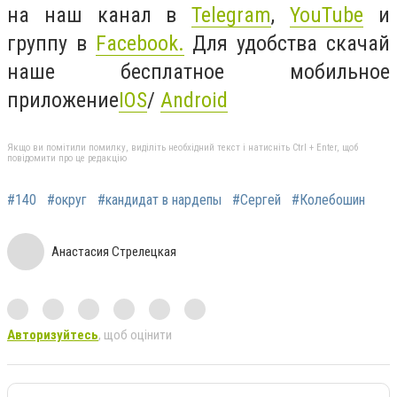
на наш канал в
Telegram
,
YouTube
и
группу в
Facebook
.
Для удобства скачай
наше бесплатное мобильное
приложение
IOS
/
Android
Якщо ви помітили помилку, виділіть необхідний текст і натисніть Ctrl + Enter, щоб
повідомити про це редакцію
#140
#округ
#кандидат в нардепы
#Сергей
#Колебошин
Анастасия Стрелецкая
Авторизуйтесь
, щоб оцінити