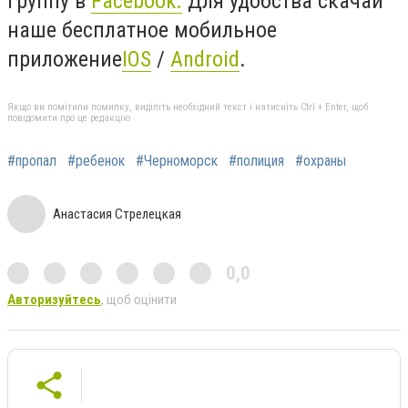
группу в
Facebook
.
Для удобства скачай
наше бесплатное мобильное
приложение
IOS
/
Android
.
Якщо ви помітили помилку, виділіть необхідний текст і натисніть Ctrl + Enter, щоб
повідомити про це редакцію
#пропал
#ребенок
#Черноморск
#полиция
#охраны
Анастасия Стрелецкая
0,0
Авторизуйтесь
, щоб оцінити