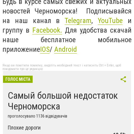
Будь в курсе самых свежих и актуальных
новостей Черноморска! Подписывайся
на наш канал в
Telegram
,
YouTube
и
группу в
Facebook
.
Для удобства скачай
наше бесплатное мобильное
приложение
IOS
/
Android
Якщо ви помітили помилку, виділіть необхідний текст і натисніть Ctrl + Enter, щоб
повідомити про це редакцію
ГОЛОС МІСТА
Самый большой недостаток
Черноморска
проголосувало 1136 відвідувачів
Плохие дороги