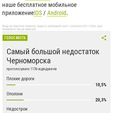
наше бесплатное мобильное
приложение
IOS
/
Android
.
Якщо ви помітили помилку, виділіть необхідний текст і натисніть Ctrl + Enter, щоб
повідомити про це редакцію
ГОЛОС МІСТА
Самый большой недостаток
Черноморска
проголосувало 1136 відвідувачів
Плохие дороги
10,5%
Оползни
20,3%
Недострои