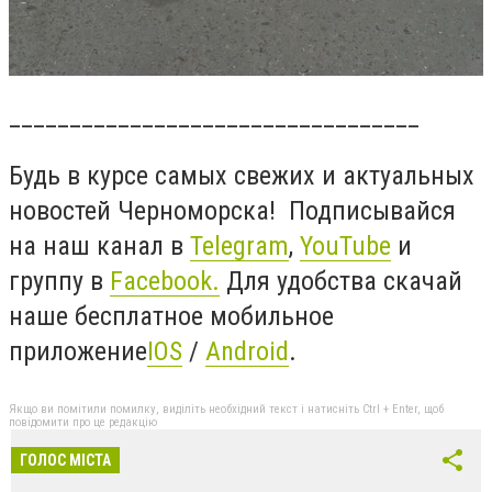
______
____________________________
Будь в курсе самых свежих и актуальных
новостей Черноморска! Подписывайся
на наш канал в
Telegram
,
YouTube
и
группу в
Facebook
.
Для удобства скачай
наше бесплатное мобильное
приложение
IOS
/
Android
.
Якщо ви помітили помилку, виділіть необхідний текст і натисніть Ctrl + Enter, щоб
повідомити про це редакцію
ГОЛОС МІСТА