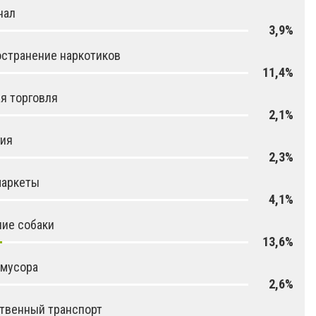
нал
3,9%
странение наркотиков
11,4%
я торговля
2,1%
гия
2,3%
маркеты
4,1%
ие собаки
13,6%
 мусора
2,6%
твенный транспорт