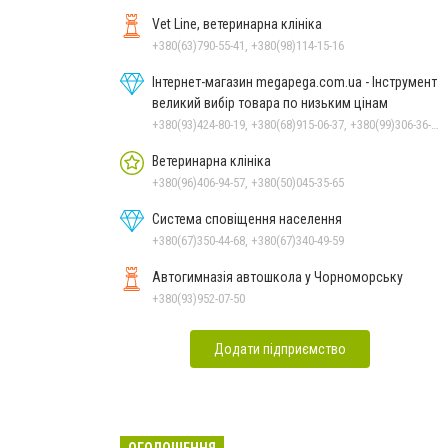
Vet Line, ветеринарна клініка
+380(63)790-55-41, +380(98)114-15-16
Інтернет-магазин megapega.com.ua - Інструмент
великий вибір товара по низьким цінам
+380(93)424-80-19, +380(68)915-06-37, +380(99)306-36-14
Ветеринарна клініка
+380(96)406-94-57, +380(50)045-35-65
Система сповіщення населення
+380(67)350-44-68, +380(67)340-49-59
Автогимназія автошкола у Чорноморську
+380(93)952-07-50
Додати підприємство
ОГОЛОШЕННЯ