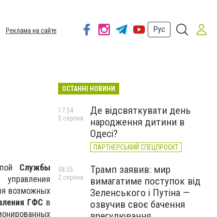
Рус
Реклама на сайте
ОСТАННІ НОВИНИ
Де відсвяткувати день
17:34
5 серпня
народження дитини в
Одесі?
ПАРТНЕРСЬКИЙ СПЕЦПРОЄКТ
ппой
Службы
Трамп заявив: мир
08:55
2 серпня
 управления
вимагатиме поступок від
ния возможных
Зеленського і Путіна —
авления ГФС
в
озвучив своє бачення
онированных
врегулювання