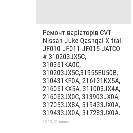
Ремонт варіаторів CVT
Nissan Juke Qashqai X-trail
JF010 JF011 JF015 JATCO
# 310203JX5C,
310361KA0C,
310203JX5C,31955EU50B,
310431KF0A, 216131KX5A,
216061KX5A, 311003JX4A,
216063JX0C, 313903JX0A,
317053JX8A, 319433JX0A,
319433JX0A, 317283JX0A.
13:13, 31 липня