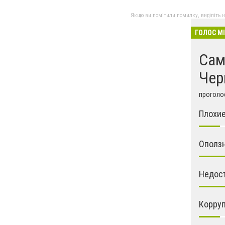
Якщо ви помітили помилку, виділіть нео
ГОЛОС М
Сам
Чер
проголос
Плохие
Ополз
Недос
Корру