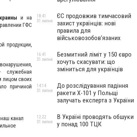
ЄС продовжив тимчасовий
18:41
Украины
и на
31 липня
захист українців: нові
правлении ГФС
правила для
військовозобов’язаних
ой продукции,
Безмитний ліміт у 150 євро
16:41
31 липня
хочуть скасувати: що
нарушения,
зміниться для українців
служебная
 лицом своих
До розслідування падіння
ало причиной
14:14
31 липня
ракети Х-101 у Польщі
залучать експерта з України
В Україні проводять обшуки
12:22
 наш канал
31 липня
у понад 100 ТЦК
бильное