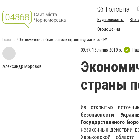
Головна
Видеосюжеты
Фот
Оголошення
Головна
Экономическая безопасность страны под защитой СБУ
09:57, 15 липня 2019 р.
Над
Экономич
Александр Морозов
страны п
Из открытых источни
безопасности Украин
Государственного бюро
незаконных действий д
Харьковской области