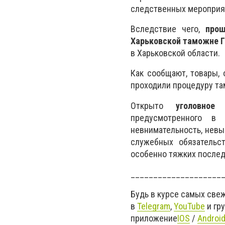
следственных мероприя
Вследствие чего,
прош
Харьковской таможне 
в Харьковской области.
Как сообщают, товары, 
проходили процедуру т
Открыто
уголовное 
предусмотренного в
невнимательность, нев
служебных обязательс
особенно тяжких послед
____________________
Будь в курсе самых све
в
Telegram
,
YouTube
и гр
приложение
IOS
/
Androi