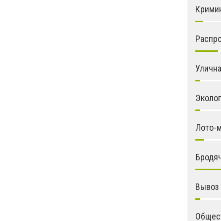
Крими
Распро
Улична
Эколо
Лото-
Бродяч
Вывоз
Общес