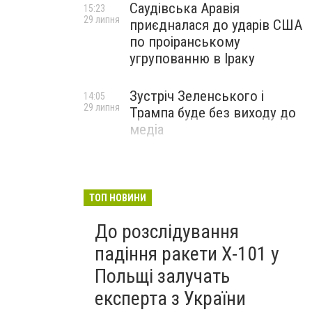
Саудівська Аравія
15:23
29 липня
приєдналася до ударів США
по проіранському
угрупованню в Іраку
Зустріч Зеленського і
14:05
29 липня
Трампа буде без виходу до
медіа
ТОП НОВИНИ
До розслідування
падіння ракети Х-101 у
Польщі залучать
експерта з України