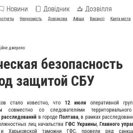
Новини
Довідник
Дозвілля
оотчеты
Нерухомість
Довідкова
Афіша
Вакансії
Карта міста
ійне джерело
еская безопасность
од защитой СБУ
ков стало известно, что
12 июля
оперативной гру
ы
совместно со следователями территориального
 расследований
в городе
Полтава
, в рамках расследова
олжностных лиц начальства
ГФС Украины
,
Главного упр
 и Харьковской таможни ГФС, провели ряд санкци