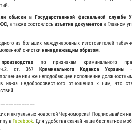
тий.
ли обыски
в
Государственной фискальной службе 
ГФС
, а также состоялось
изъятие документов
в Главном у
одного из больших международных изготовителей табачн
аможенной очистки
ненадлежащим образом
.
производство
по признакам криминального право
 ч.2. ст. 367
Криминального Кодекса Украины
– 
ыполнение или же неподобающее исполнение должностным
тв из-за недобросовестного отношения к ним, что ст
ствий.
______________
жих и актуальных новостей Черноморска! Подписывайся на
уппу в
Facebook
.
Для удобства скачай наше бесплатное мо
d
.