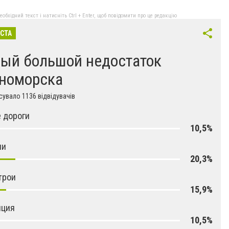
бхідний текст і натисніть Ctrl + Enter, щоб повідомити про це редакцію
ІСТА
ый большой недостаток
номорска
увало 1136 відвідувачів
 дороги
10,5%
ни
20,3%
трои
15,9%
пция
10,5%