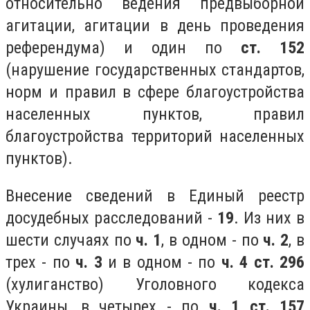
относительно ведения предвыборной
агитации, агитации в день проведения
референдума) и один по
ст. 152
(нарушение государственных стандартов,
норм и правил в сфере благоустройства
населенных пунктов, правил
благоустройства территорий населенных
пунктов).
Внесение сведений в Единый реестр
досудебных расследований -
19
. Из них в
шести случаях по
ч. 1
, в одном - по
ч. 2
, в
трех - по
ч. 3
и в одном - по
ч. 4 ст. 296
(хулиганство) Уголовного кодекса
Украины, в четырех - по
ч. 1 ст. 157