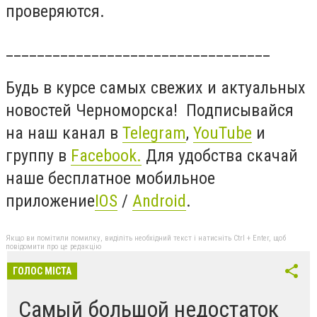
проверяются.
__________________________________
Будь в курсе самых свежих и актуальных
новостей Черноморска! Подписывайся
на наш канал в
Telegram
,
YouTube
и
группу в
Facebook
.
Для удобства скачай
наше бесплатное мобильное
приложение
IOS
/
Android
.
Якщо ви помітили помилку, виділіть необхідний текст і натисніть Ctrl + Enter, щоб
повідомити про це редакцію
ГОЛОС МІСТА
Самый большой недостаток