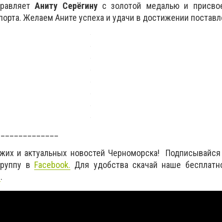
равляет
Аниту Серёгину
с золотой медалью и присво
порта. Желаем Аните успеха и удачи в достижении поставл
______________
ежих и актуальных новостей Черноморска! Подписывайся
руппу в
Facebook
.
Для удобства скачай наше бесплатн
d
.