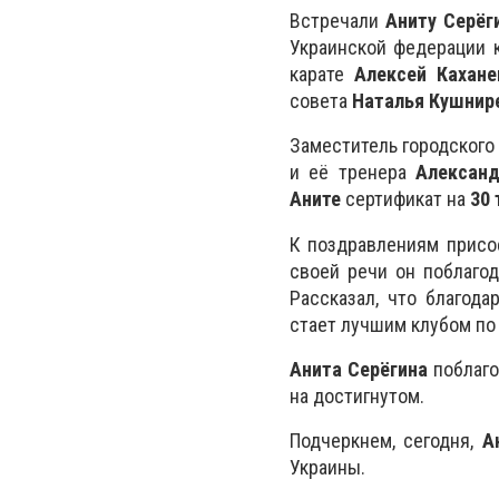
Встречали
Аниту Серёг
Украинской федерации 
карате
Алексей Кахане
совета
Наталья Кушнир
Заместитель городского
и её тренера
Александ
Аните
сертификат на
30 
К поздравлениям присо
своей речи он поблаго
Рассказал, что благод
стает лучшим клубом по 
Анита Серёгина
поблаго
на достигнутом.
Подчеркнем, сегодня,
А
Украины.