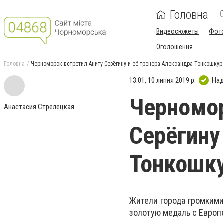
Головна
Видеосюжеты
Фот
Оголошення
Головна
Черноморск встретил Аниту Серёгину и её тренера Александра Тонкошкур
13:01, 10 липня 2019 р.
Над
Черномор
Анастасия Стрелецкая
Серёгину
Тонкошку
Жители города громким
золотую медаль с Европ