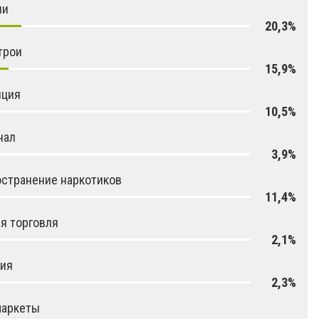
ни
20,3%
трои
15,9%
пция
10,5%
нал
3,9%
странение наркотиков
11,4%
я торговля
2,1%
гия
2,3%
маркеты