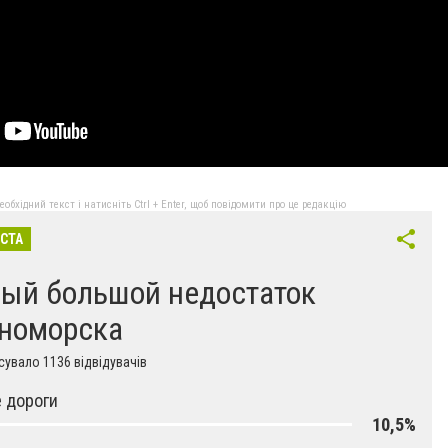
бхідний текст і натисніть Ctrl + Enter, щоб повідомити про це редакцію
ІСТА
ый большой недостаток
номорска
увало 1136 відвідувачів
 дороги
10,5%