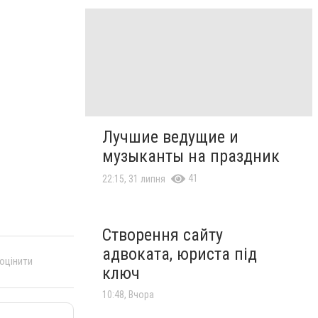
Лучшие ведущие и
музыканты на праздник
41
22:15, 31 липня
Створення сайту
адвоката, юриста під
 оцінити
ключ
10:48, Вчора