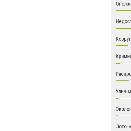
Ополз
Недос
Корру
Крими
Распро
Улична
Эколо
Лото-