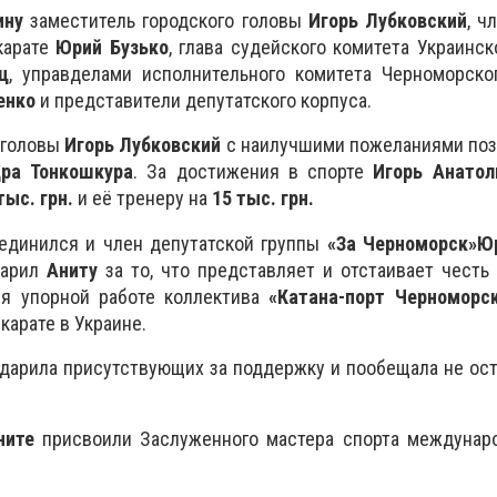
ину
заместитель городского головы
Игорь Лубковский
, ч
карате
Юрий Бузько
, глава судейского комитета Украинс
ц
, управделами исполнительного комитета Черноморско
енко
и представители депутатского корпуса.
 головы
Игорь Лубковский
с наилучшими пожеланиями по
ра Тонкошкура
. За достижения в спорте
Игорь Анатол
тыс. грн.
и её тренеру на
15 тыс. грн.
единился и член депутатской группы
«За Черноморск»
Ю
дарил
Аниту
за то, что представляет и отстаивает честь
аря упорной работе коллектива
«Катана-порт Черноморс
карате в Украине.
дарила присутствующих за поддержку и пообещала не ос
ните
присвоили Заслуженного мастера спорта междунаро