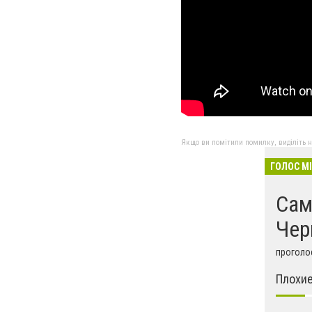
Якщо ви помітили помилку, виділіть нео
ГОЛОС М
Сам
Чер
проголос
Плохие