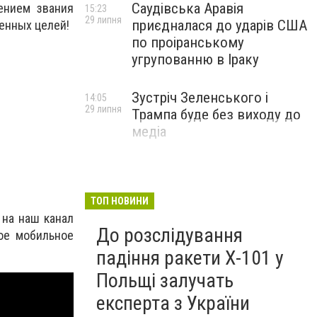
Саудівська Аравія
ением звания
15:23
29 липня
приєдналася до ударів США
енных целей!
по проіранському
угрупованню в Іраку
Зустріч Зеленського і
14:05
29 липня
Трампа буде без виходу до
медіа
ТОП НОВИНИ
 на наш канал
До розслідування
ое мобильное
падіння ракети Х-101 у
Польщі залучать
експерта з України