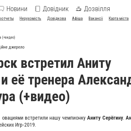
Новини
Довідник
Дозвілля
оотчеты
Нерухомість
Довідкова
Афіша
Вакансії
Карта міста
а (+видео)
ійне джерело
ск встретил Аниту
 и её тренера Алексан
ра (+видео)
и овациями встретили нашу чемпионку
Аниту Серёгину
.
А
ейских Игр-2019.