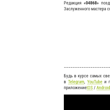
Редакция
«04868»
позд
Заслуженного мастера с
____________________
Будь в курсе самых св
в
Telegram
,
YouTube
и г
приложение
IOS
/
Androi