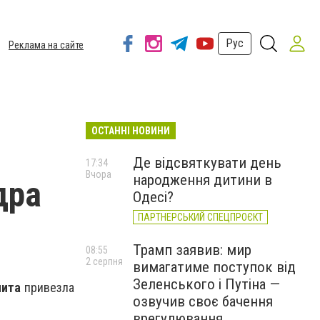
Рус
Реклама на сайте
ОСТАННІ НОВИНИ
Де відсвяткувати день
17:34
Вчора
народження дитини в
дра
Одесі?
ПАРТНЕРСЬКИЙ СПЕЦПРОЄКТ
Трамп заявив: мир
08:55
2 серпня
вимагатиме поступок від
Зеленського і Путіна —
нита
привезла
озвучив своє бачення
врегулювання