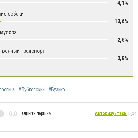
4,1%
ие собаки
13,6%
 мусора
2,6%
твенный транспорт
2,8%
ерегина
#Лубковский
#Бузько
0,0
Оцініть першим
Авторизуйтесь
, щоб