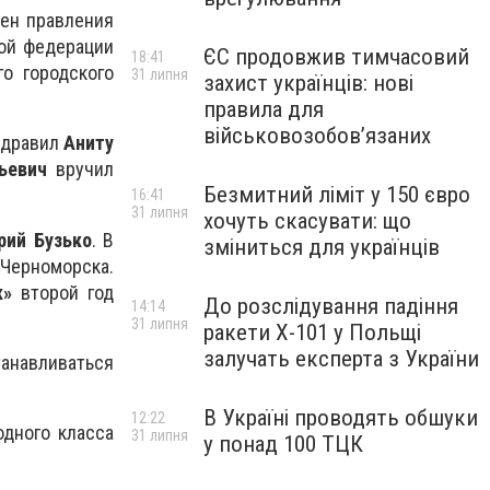
лен правления
кой федерации
ЄС продовжив тимчасовий
18:41
го городского
31 липня
захист українців: нові
правила для
військовозобов’язаних
здравил
Аниту
ьевич
вручил
Безмитний ліміт у 150 євро
16:41
31 липня
хочуть скасувати: що
рий Бузько
. В
зміниться для українців
 Черноморска.
к»
второй год
До розслідування падіння
14:14
31 липня
ракети Х-101 у Польщі
залучать експерта з України
танавливаться
В Україні проводять обшуки
12:22
дного класса
31 липня
у понад 100 ТЦК