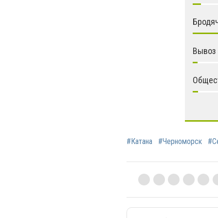
Бродяч
Вывоз
Общес
#Катана
#Черноморск
#С