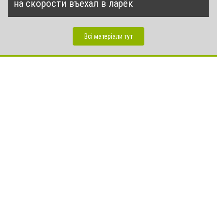
на скорости въехал в ларёк
Всі матеріали тут