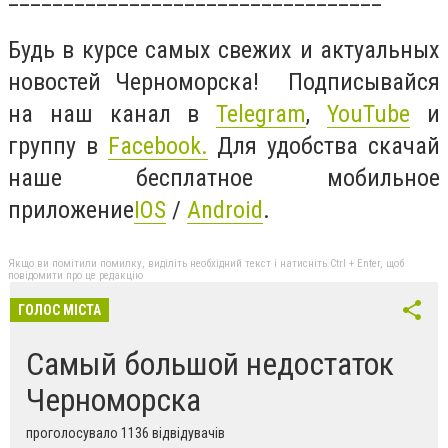
Будь в курсе самых свежих и актуальных
новостей Черноморска! Подписывайся
на наш канал в
Telegram
,
YouTube
и
группу в
Facebook
.
Для удобства скачай
наше бесплатное мобильное
приложение
IOS
/
Android
.
Якщо ви помітили помилку, виділіть необхідний текст і натисніть Ctrl + Enter, щоб
повідомити про це редакцію
ГОЛОС МІСТА
Самый большой недостаток
Черноморска
проголосувало 1136 відвідувачів