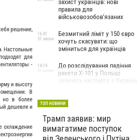
захист українців: нові
правила для
військовозобов’язаних
себя решение,
Безмитний ліміт у 150 євро
16:41
31 липня
хочуть скасувати: що
зміниться для українців
а. Настольные
подходят для
вентиляторы -
До розслідування падіння
14:14
31 липня
ракети Х-101 у Польщі
залучать експерта з України
орму и высоту
помещении. В
, но в более
ТОП НОВИНИ
рый дешевле и
Трамп заявив: мир
вимагатиме поступок
е охлаждение
ектроэнергии
від Зеленського і Путіна