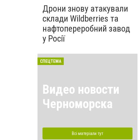
Дрони знову атакували
склади Wildberries та
нафтопереробний завод
у Росії
СПЕЦТЕМА
Видео новости
Черноморска
Всі матеріали тут