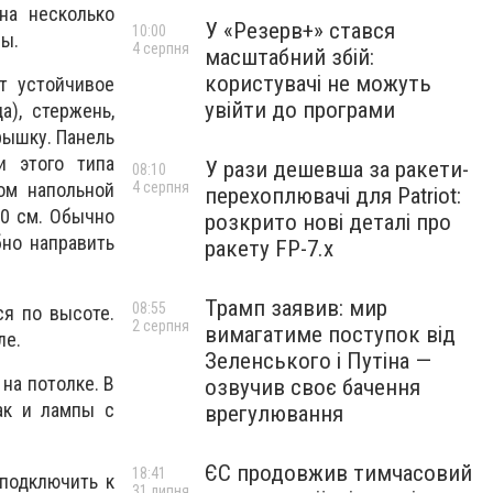
на несколько
У «Резерв+» стався
10:00
мы.
4 серпня
масштабний збій:
користувачі не можуть
т устойчивое
увійти до програми
), стержень,
рышку. Панель
и этого типа
У рази дешевша за ракети-
08:10
ом напольной
4 серпня
перехоплювачі для Patriot:
40 см. Обычно
розкрито нові деталі про
бно направить
ракету FP-7.x
Трамп заявив: мир
08:55
ся по высоте.
2 серпня
вимагатиме поступок від
ле.
Зеленського і Путіна —
на потолке. В
озвучив своє бачення
ак и лампы с
врегулювання
ЄС продовжив тимчасовий
18:41
подключить к
31 липня