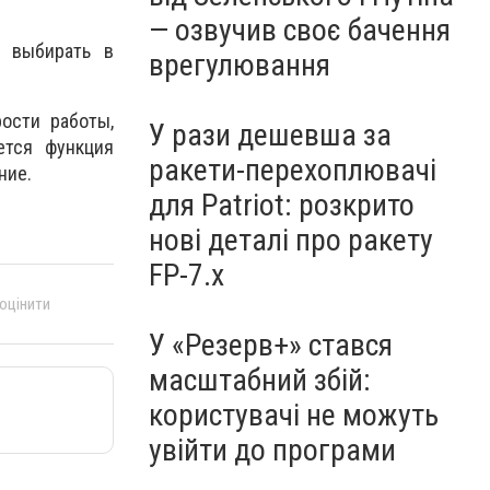
— озвучив своє бачення
т выбирать в
врегулювання
ости работы,
У рази дешевша за
ется функция
ракети-перехоплювачі
ние.
для Patriot: розкрито
нові деталі про ракету
FP-7.x
 оцінити
У «Резерв+» стався
масштабний збій:
користувачі не можуть
увійти до програми