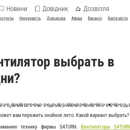
Новини
Довідник
Дозвілля
оотчеты
Нерухомість
Довідкова
Афіша
Вакансії
Карта міста
нтилятор выбрать в
ни?
 Ð·Ð°Ð¿ÑÐ¾ÑÑ ÐÐ°ÐºÐ¾Ð¹ Ð²ÐµÐ½ÑÐ¸Ð»ÑÑÐ¾Ñ Ð²ÑÐ±ÑÐ°ÑÑ Ð² Ð¶Ð°ÑÐºÐ¸Ðµ 
жет вам пережить знойное лето. Какой вариант выбрать? 
ниманию технику фирмы SATURN.
Вентиляторы SATUR