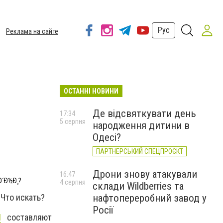
Рус
Реклама на сайте
ОСТАННІ НОВИНИ
Де відсвяткувати день
17:34
5 серпня
народження дитини в
Одесі?
ПАРТНЕРСЬКИЙ СПЕЦПРОЄКТ
Дрони знову атакували
16:47
Ð´Ð½Ð¸?
4 серпня
склади Wildberries та
Что искать?
нафтопереробний завод у
Росії
N
составляют