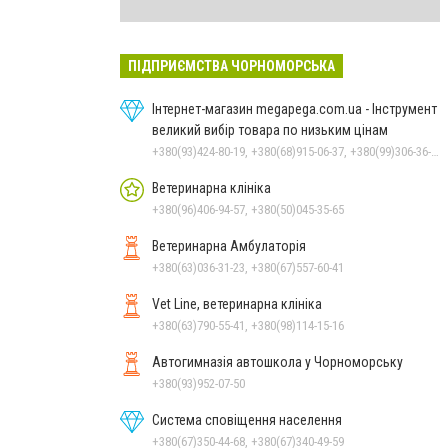
ПІДПРИЄМСТВА ЧОРНОМОРСЬКА
Інтернет-магазин megapega.com.ua - Інструмент
великий вибір товара по низьким цінам
+380(93)424-80-19, +380(68)915-06-37, +380(99)306-36-14
Ветеринарна клініка
+380(96)406-94-57, +380(50)045-35-65
Ветеринарна Амбулаторія
+380(63)036-31-23, +380(67)557-60-41
Vet Line, ветеринарна клініка
+380(63)790-55-41, +380(98)114-15-16
Автогимназія автошкола у Чорноморську
+380(93)952-07-50
Система сповіщення населення
+380(67)350-44-68, +380(67)340-49-59