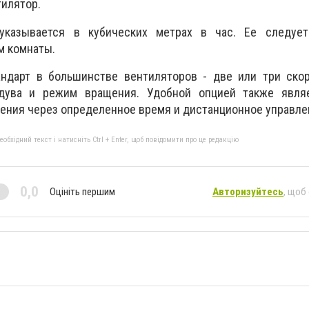
тилятор.
 указывается в кубических метрах в час. Ее следуе
м комнаты.
андарт в большинстве вентиляторов - две или три скор
дува и режим вращения. Удобной опцией также явля
ения через определенное время и дистанционное управле
бхідний текст і натисніть Ctrl + Enter, щоб повідомити про це редакцію
0,0
Оцініть першим
Авторизуйтесь
, щоб