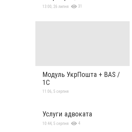
31
13:00, 26 липня
Модуль УкрПошта + BAS /
1C
11:06, 5 серпня
Услуги адвоката
4
10:44, 5 серпня