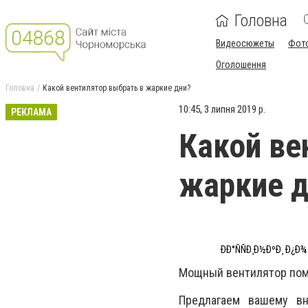
Головна
Видеосюжеты
Фот
Оголошення
Головна
Какой вентилятор выбрать в жаркие дни?
10:45, 3 липня 2019 р.
РЕКЛАМА
Какой ве
жаркие д
ÐÐ°ÑÑÐ¸Ð½ÐºÐ¸ Ð¿Ð¾
Мощный вентилятор помо
Предлагаем вашему в