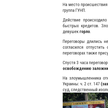
На место происшествия
группа ГУНП.
Действие происходило
быстрых кредитов. З
девушек
горло
.
Переговоры длились н
согласился отпустить
переговорах также прис
Спустя 3 часа перегово
освобождению заложн
На злоумышленника отк
Украины: ч. 2 ст. 147
(за
суд, следственный изол