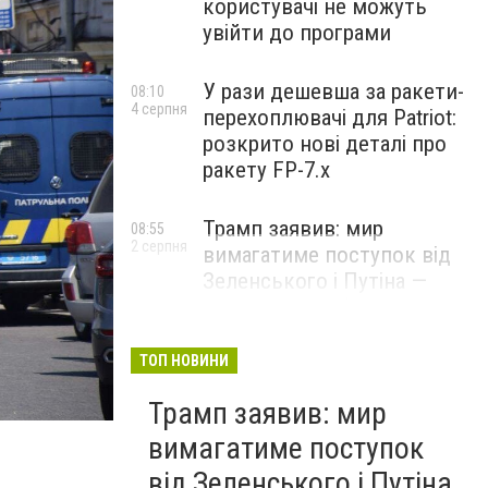
користувачі не можуть
увійти до програми
У рази дешевша за ракети-
08:10
4 серпня
перехоплювачі для Patriot:
розкрито нові деталі про
ракету FP-7.x
Трамп заявив: мир
08:55
2 серпня
вимагатиме поступок від
Зеленського і Путіна —
озвучив своє бачення
врегулювання
ТОП НОВИНИ
Трамп заявив: мир
вимагатиме поступок
від Зеленського і Путіна