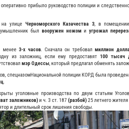
 оперативно прибыло руководство полиции и следственн
 на улице
Черноморского Казачества 3
, в помещени
лоумышленник был
вооружен ножом
и
угрожал перерез
е менее
3-х часов
. Сначала он требовал
миллион долл
 одну из заложниц, если ему предоставят
100 тысяч 
утствовал
мэр Одессы
, который предлагал обменять залож
ров, спецназомНациональной полиции КОРД была проведен
иц
.
рыты уголовные производства по двум статьям Уголов
хват заложников)
и ч. 3 ст. 187
(разбой)
25 летнего жител
ятор и длительный срок лишения свободы.