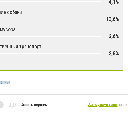
4,1%
ие собаки
13,6%
 мусора
2,6%
твенный транспорт
2,8%
жники
0,0
Оцініть першим
Авторизуйтесь
, щоб