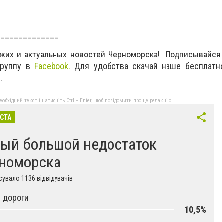
______________
ежих и актуальных новостей Черноморска! Подписывайся
руппу в
Facebook
.
Для удобства скачай наше бесплатн
d
.
бхідний текст і натисніть Ctrl + Enter, щоб повідомити про це редакцію
ІСТА
ый большой недостаток
номорска
увало 1136 відвідувачів
 дороги
10,5%