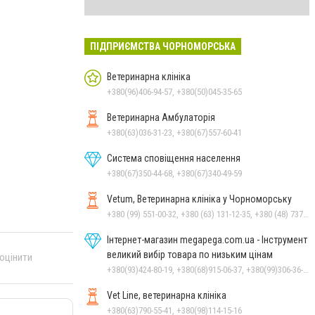
ПІДПРИЄМСТВА ЧОРНОМОРСЬКА
Ветеринарна клініка
+380(96)406-94-57, +380(50)045-35-65
Ветеринарна Амбулаторія
+380(63)036-31-23, +380(67)557-60-41
Система сповіщення населення
+380(67)350-44-68, +380(67)340-49-59
Vetum, Ветеринарна клініка у Чорноморську
+380 (99) 551-00-32, +380 (63) 131-12-35, +380 (48) 737-69-48, +380 (66) 784-33-31
Інтернет-магазин megapega.com.ua - Інструмент
великий вибір товара по низьким цінам
 оцінити
+380(93)424-80-19, +380(68)915-06-37, +380(99)306-36-14
Vet Line, ветеринарна клініка
+380(63)790-55-41, +380(98)114-15-16