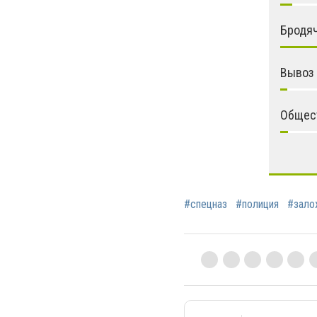
Бродяч
Вывоз
Общес
#спецназ
#полиция
#зало