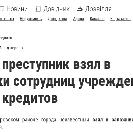
Новини
Довідник
Дозвілля
оотчеты
Нерухомість
Довідкова
Афіша
Вакансії
Карта міста
редитов
йне джерело
 преступник взял в
и сотрудниц учрежде
 кредитов
оровском районе города неизвестный
взял в заложни
я.