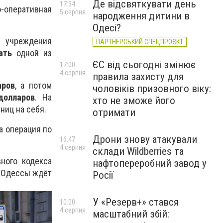
Де відсвяткувати день
17:34
о-оперативная
5 серпня
народження дитини в
Одесі?
и учреждения
ПАРТНЕРСЬКИЙ СПЕЦПРОЄКТ
ать
одной из
ЄС від сьогодні змінює
17:00
4 серпня
правила захисту для
аров
, а потом
чоловіків призовного віку:
долларов
. На
хто не зможе його
ниц на себя.
отримати
а операция по
Дрони знову атакували
16:47
4 серпня
склади Wildberries та
ного кодекса
нафтопереробний завод у
я Одессы ждёт
Росії
У «Резерв+» стався
10:00
4 серпня
масштабний збій: