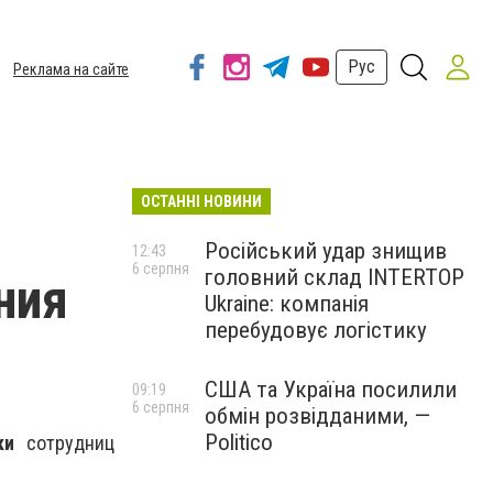
Рус
Реклама на сайте
ОСТАННІ НОВИНИ
Російський удар знищив
12:43
6 серпня
головний склад INTERTOP
ния
Ukraine: компанія
перебудовує логістику
США та Україна посилили
09:19
6 серпня
обмін розвідданими, —
Politico
ки
сотрудниц