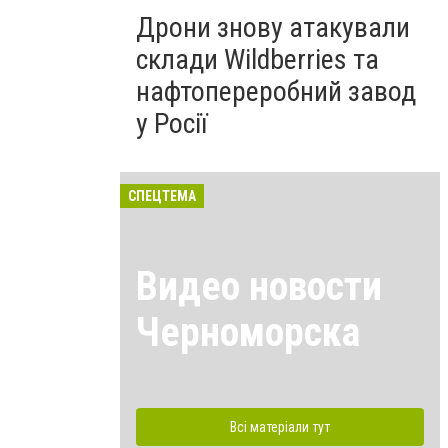
Дрони знову атакували
склади Wildberries та
нафтопереробний завод
у Росії
СПЕЦТЕМА
Видео новости
Черноморска
Всі матеріали тут