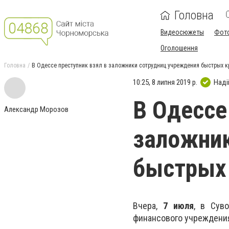
Головна
Видеосюжеты
Фот
Оголошення
Головна
В Одессе преступник взял в заложники сотрудниц учреждения быстрых к
10:25, 8 липня 2019 р.
Наді
В Одессе
Александр Морозов
заложник
быстрых
Вчера,
7 июля
, в Сув
финансового учреждени