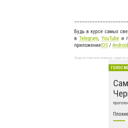
____________________
Будь в курсе самых св
в
Telegram
,
YouTube
и г
приложение
IOS
/
Androi
Якщо ви помітили помилку, виділіть нео
ГОЛОС М
Сам
Чер
проголос
Плохие