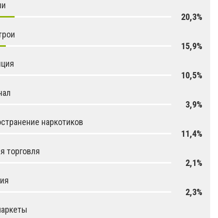
ни
20,3%
трои
15,9%
пция
10,5%
нал
3,9%
странение наркотиков
11,4%
я торговля
2,1%
гия
2,3%
маркеты