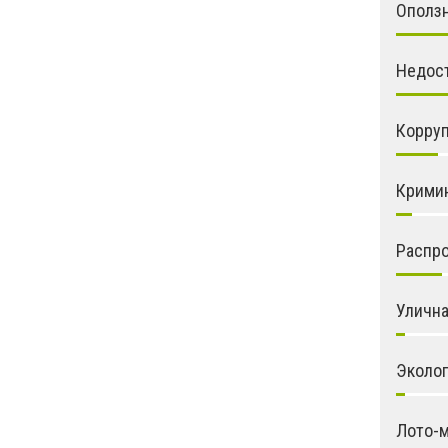
Ополз
Недос
Корру
Крими
Распро
Улична
Эколо
Лото-