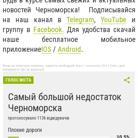
новостей Черноморска! Подписывайся
на наш канал в
Telegram
,
YouTube
и
группу в
Facebook
.
Для удобства скачай
наше бесплатное мобильное
приложение
IOS
/
Android
.
Якщо ви помітили помилку, виділіть необхідний текст і натисніть Ctrl + Enter, щоб
повідомити про це редакцію
ГОЛОС МІСТА
Самый большой недостаток
Черноморска
проголосувало 1136 відвідувачів
Плохие дороги
10,5%