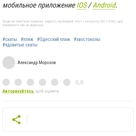
мобильное приложение
IOS
/
An
d
roid
.
Якщо ви помітили помилку, виділіть необхідний текст і натисніть Ctrl + Enter, щоб
повідомити про це редакцію
#скаты
#пляж
#Одесский плаж
#хвостоколы
#ядовитые скаты
Александр Морозов
0,0
Авторизуйтесь
, щоб оцінити