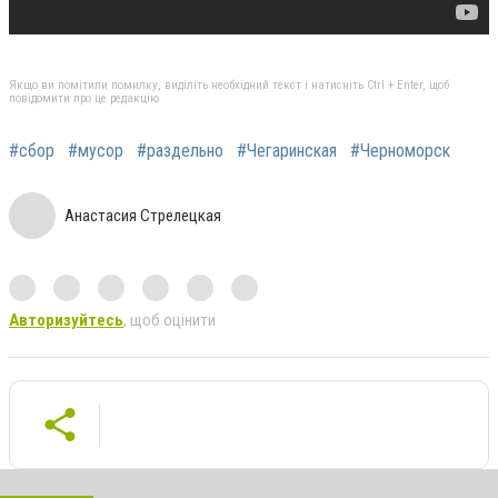
Якщо ви помітили помилку, виділіть необхідний текст і натисніть Ctrl + Enter, щоб
повідомити про це редакцію
#сбор
#мусор
#раздельно
#Чегаринская
#Черноморск
Анастасия Стрелецкая
Авторизуйтесь
, щоб оцінити