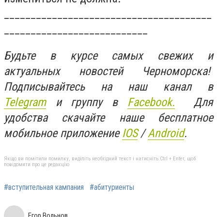
_______________________________________
___________________________
Будьте в курсе самых свежих и
актуальных новостей Черноморска!
Подписывайтесь на наш канал в
Telegram
и группу в
Facebook.
Для
удобства скачайте наше бесплатное
мобильное приложение
IOS
/
An
d
roid
.
Якщо ви помітили помилку, виділіть необхідний текст і натисніть Ctrl + Enter, щоб
повідомити про це редакцію
#вступительная кампания
#абитуриенты
Егор Вольнов