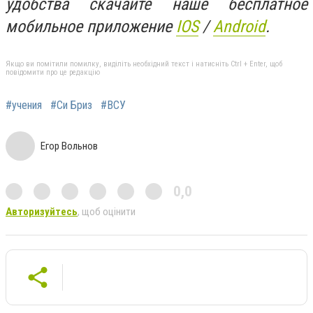
удобства скачайте наше бесплатное
мобильное приложение
IOS
/
An
d
roid
.
Якщо ви помітили помилку, виділіть необхідний текст і натисніть Ctrl + Enter, щоб
повідомити про це редакцію
#учения
#Си Бриз
#ВСУ
Егор Вольнов
0,0
Авторизуйтесь
, щоб оцінити