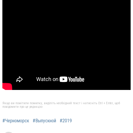
Якщо ви помітили помилку, виділіть необхідний текст і натисніть Ctrl + Enter, щоб
повідомити про це редакцію
#Черноморск
#Выпускной
#2019