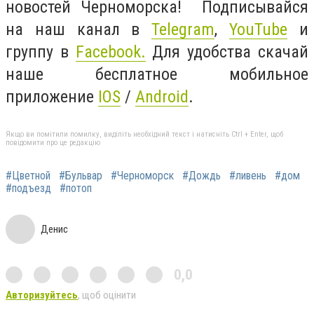
новостей Черноморска! Подписывайся
на наш канал в
Telegram
,
YouTube
и
группу в
Facebook.
Для удобства скачай
наше бесплатное мобильное
приложение
IOS
/
Android
.
Якщо ви помітили помилку, виділіть необхідний текст і натисніть Ctrl + Enter, щоб
повідомити про це редакцію
#Цветной
#Бульвар
#Черноморск
#Дождь
#ливень
#дом
#подъезд
#потоп
Денис
0,0
Авторизуйтесь
, щоб оцінити