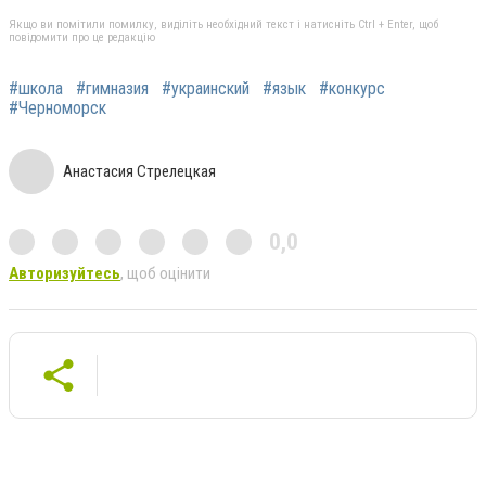
Якщо ви помітили помилку, виділіть необхідний текст і натисніть Ctrl + Enter, щоб
повідомити про це редакцію
#школа
#гимназия
#украинский
#язык
#конкурс
#Черноморск
Анастасия Стрелецкая
0,0
Авторизуйтесь
, щоб оцінити