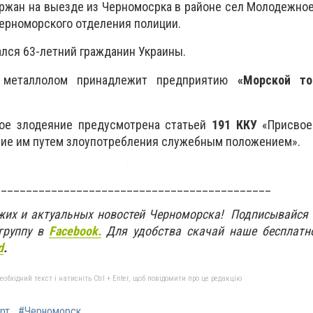
ржан на выезде из Черномосрка в районе сел Молодежно
ерноморского отделения полиции.
лся 63-летний гражданин Украины.
 металлолом принадлежит предприятию
«Морской то
кое злодеяние предусмотрена статьей
191 ККУ
«Присвоен
ние им путем злоупотребления служебным положением».
____________________________________________
ежих и актуальных новостей Черноморска! Подписывайся
группу в
Facebook.
Для удобства скачай наше бесплатн
d
.
бхідний текст і натисніть Ctrl + Enter, щоб повідомити про це редакцію
рт
#Черноморск