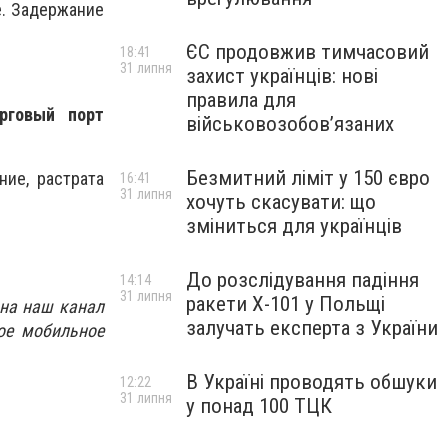
е. Задержание
ЄС продовжив тимчасовий
18:41
31 липня
захист українців: нові
правила для
рговый порт
військовозобов’язаних
Безмитний ліміт у 150 євро
ие, растрата
16:41
31 липня
хочуть скасувати: що
зміниться для українців
До розслідування падіння
14:14
31 липня
ракети Х-101 у Польщі
 на наш канал
залучать експерта з України
ое мобильное
В Україні проводять обшуки
12:22
31 липня
у понад 100 ТЦК