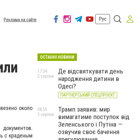
Рус
Реклама на сайте
ОСТАННІ НОВИНИ
или
Де відсвяткувати день
17:34
5 серпня
народження дитини в
Одесі?
ПАРТНЕРСЬКИЙ СПЕЦПРОЄКТ
везено около
Трамп заявив: мир
08:55
2 серпня
вимагатиме поступок від
Зеленського і Путіна —
документов.
озвучив своє бачення
ль с краденым
врегулювання