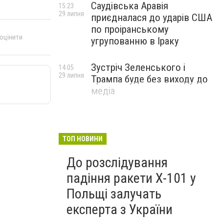
Саудівська Аравія
15:23
29 липня
приєдналася до ударів США
по проіранському
 оцінити
угрупованню в Іраку
Зустріч Зеленського і
14:05
29 липня
Трампа буде без виходу до
медіа
ТОП НОВИНИ
До розслідування
падіння ракети Х-101 у
Польщі залучать
експерта з України