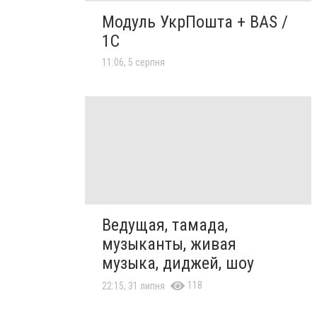
Модуль УкрПошта + BAS /
1C
11:06, 5 серпня
Ведущая, тамада,
музыканты, живая
музыка, диджей, шоу
118
22:15, 31 липня