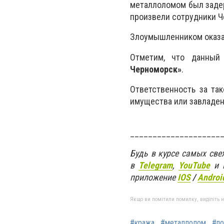
металлоломом был заде
произвели сотрудники Ч
Злоумышленником оказа
Отметим, что данный
Черноморск»
.
Ответственность за та
имущества или завладе
____________________
Будь в курсе самых св
в
Telegram
,
YouTube
и 
приложение
IOS
/
Androi
Якщо ви помітили помилку, виділіть нео
#кража
#металлолом
#по