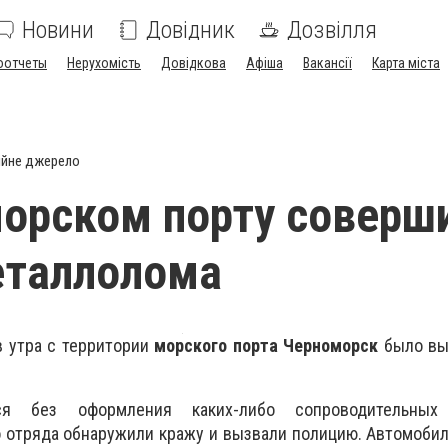
Новини
Довідник
Дозвілля
оотчеты
Нерухомість
Довідкова
Афіша
Вакансії
Карта міста
ійне джерело
орском порту соверш
еталлолома
в утра с территории
морского порта Черноморск
было вы
лся без оформления каких-либо сопроводительных 
 отряда обнаружили кражу и вызвали полицию. Автомоби