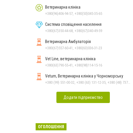
Ветеринарна клініка
+380(96)406-94-57, +380(50)045-35-65
Система сповіщення населення
+380(67)350-44-68, +380(67)340-49-59
Ветеринарна Амбулаторія
+380(67)557-60-41, +380(63)036-31-23
Vet Line, ветеринарна клініка
+380(63)790-55-41, +380(98)114-15-16
Vetum, Ветеринарна клініка у Чорноморську
+380 (99) 551-00-32, +380 (63) 131-12-35, +380 (48) 737-69-48, +380 (66) 784-33-31
Додати підприємство
ОГОЛОШЕННЯ