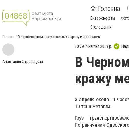
Головна
Видеосюжеты
Фот
Оголошення
Головна
В Черноморском порту совершили кражу металлолома
10:29, 4 квітня 2019 р.
Над
В Черном
Анастасия Стрелецкая
кражу м
3 апреля
около 11 часо
10 тонн металла.
Груз транспортирова
Пограничники Одесского