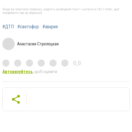
Якщо ви помітили помилку, виділіть необхідний текст і натисніть Ctrl + Enter, щоб
повідомити про це редакцію
#ДТП
#светофор
#авария
Анастасия Стрелецкая
0,0
Авторизуйтесь
, щоб оцінити