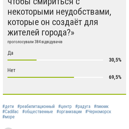
чтобы смириться с
некоторыми неудобствами,
которые он создаёт для
жителей города?»
проголосували 384 відвідувачів
Да
30,5%
Нет
69,5%
#дети
#реабилитационный
#центр
#радуга
#пикник
#Cadillac
#общественные
#организации
#Черноморск
#море