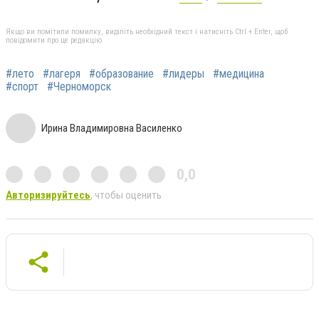
Якщо ви помітили помилку, виділіть необхідний текст і натисніть Ctrl + Enter, щоб
повідомити про це редакцію
#лето
#лагеря
#образование
#лидеры
#медицина
#спорт
#Черноморск
Ирина Владимировна Василенко
0,0
Авторизируйтесь
, чтобы оценить