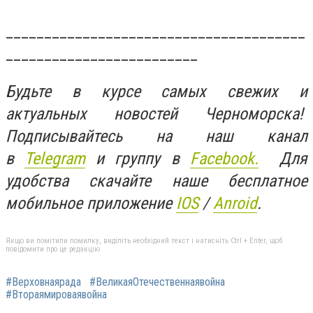
_______________________________________
_________________________
Будьте в курсе самых свежих и
актуальных новостей Черноморска!
Подписывайтесь на наш канал
в
Telegram
и группу в
Facebook.
Для
удобства скачайте наше бесплатное
мобильное приложение
IOS
/
Anroid
.
Якщо ви помітили помилку, виділіть необхідний текст і натисніть Ctrl + Enter, щоб
повідомити про це редакцію
#Верховнаярада
#ВеликаяОтечественнаявойна
#Втораямироваявойна