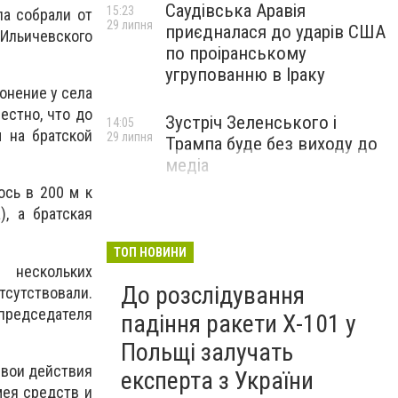
Саудівська Аравія
15:23
ла собрали от
29 липня
приєдналася до ударів США
 Ильичевского
по проіранському
угрупованню в Іраку
онение у села
естно, что до
Зустріч Зеленського і
14:05
 на братской
29 липня
Трампа буде без виходу до
медіа
сь в 200 м к
), а братская
ТОП НОВИНИ
 нескольких
До розслідування
сутствовали.
председателя
падіння ракети Х-101 у
Польщі залучать
свои действия
експерта з України
мея средств и