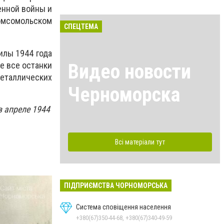
енной войны и
Комсомольском
СПЕЦТЕМА
гилы 1944 года
же все останки
Видео новости
еталлических
Черноморска
в апреле 1944
Всі матеріали тут
ПІДПРИЄМСТВА ЧОРНОМОРСЬКА
Система сповіщення населення
+380(67)350-44-68, +380(67)340-49-59