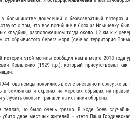
 в большинстве донесений о безвозвратный потерях и
ьствуют о том, что все погибшие в боях за Ильичевку бы
ых кладбищ, расположенном тогда около 1,2 км к к севе
 м от обрывистого берега моря (сейчас территория Прим
й истории этой могилы сообщил нам в марте 2013 года 
вич Коваленко (1929 г.р.), который присутствовал как
мации.
 1944 года немцы появились в селе внезапно и сразу же вы
ь в землянках и схронах на морских обрывах, на правый
и углубить окопы и траншеи на их линии обороны.
а теплая, но было очень грязно. В ходе боев случайн
 убито двое местных жителей – «тетя Паша Гордиевская