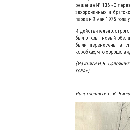
решение № 136 «О перез
захороненных в братско
парке к 9 мая 1975 года
И действительно, строго
был открыт новый обелис
были перенесены в сп
коробках, что хорошо ви
(Из книги И.В. Сапожни
года»).
__________________________
Родственники Г. К. Бирю