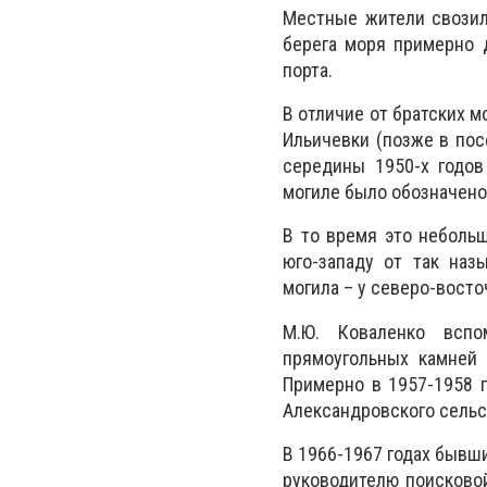
Местные жители свозил
берега моря примерно д
порта.
В отличие от братских м
Ильичевки (позже в пос
середины 1950-х годов
могиле было обозначено 
В то время это неболь
юго-западу от так наз
могила – у северо-восто
М.Ю. Коваленко вспо
прямоугольных камней 
Примерно в 1957-1958 
Александровского сельс
В 1966-1967 годах бывш
руководителю поисковой