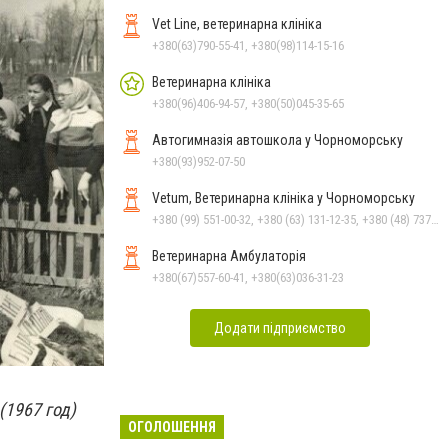
Vet Line, ветеринарна клініка
+380(63)790-55-41, +380(98)114-15-16
Ветеринарна клініка
+380(96)406-94-57, +380(50)045-35-65
Автогимназія автошкола у Чорноморську
+380(93)952-07-50
Vetum, Ветеринарна клініка у Чорноморську
+380 (99) 551-00-32, +380 (63) 131-12-35, +380 (48) 737-69-48, +380 (66) 784-33-31
Ветеринарна Амбулаторія
+380(67)557-60-41, +380(63)036-31-23
Додати підприємство
(1967 год)
ОГОЛОШЕННЯ