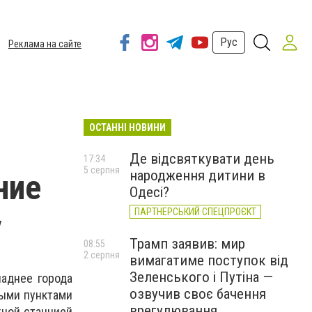
Рус
Реклама на сайте
ОСТАННІ НОВИНИ
Де відсвяткувати день
17:34
5 серпня
народження дитини в
ние
Одесі?
ПАРТНЕРСЬКИЙ СПЕЦПРОЄКТ
у
Трамп заявив: мир
08:55
2 серпня
вимагатиме поступок від
Зеленського і Путіна —
паднее города
озвучив своє бачення
ными пунктами
врегулювання
ной станцией