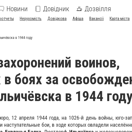
Новини
Довідник
Дозвілля
оотчеты
Нерухомість
Довідкова
Афіша
Вакансії
Карта міста
ьичёвска в 1944 году
захоронений воинов,
 в боях за освобожде
льичёвска в 1944 год
о, 12 апреля 1944 года, на 1026-й день войны, юго-за
и наступательные бои, в ходе которых овладели населён
а
,
Бурлачья Балка
, Люстдорф,
Ильичёвка
и железнодорож