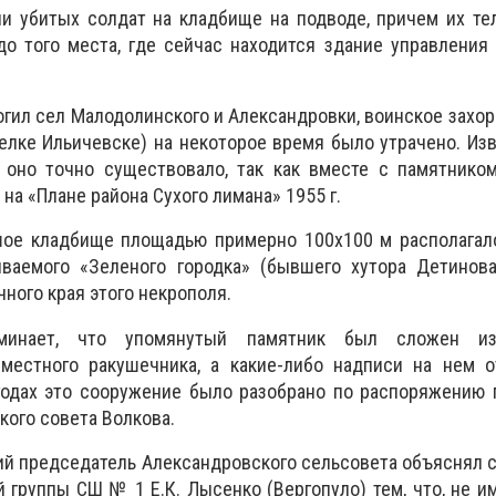
и убитых солдат на кладбище на подводе, причем их те
о того места, где сейчас находится здание управления
огил сел Малодолинского и Александровки, воинское захор
елке Ильичевске) на некоторое время было утрачено. Изв
 оно точно существовало, так как вместе с памятником
на «Плане района Сухого лимана» 1955 г.
шое кладбище площадью примерно 100х100 м располагало
ываемого «Зеленого городка» (бывшего хутора Детинова
чного края этого некрополя.
минает, что упомянутый памятник был сложен из
местного ракушечника, а какие-либо надписи на нем от
годах это сооружение было разобрано по распоряжению 
кого совета Волкова.
ий председатель Александровского сельсовета объяснял 
 группы СШ № 1 Е.К. Лысенко (Вергопуло) тем, что, не и