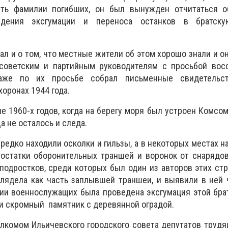
ить фамилии погибших, он был вынужден отчитаться о
едения эксгумации и переноса останков в братску
л и о том, что местные жители об этом хорошо знали и он
оветским и партийным руководителям с просьбой восс
аже по их просьбе собрал письменные свидетельств
оронах 1944 года.
не 1960-х годов, когда на берегу моря был устроен Комсом
 не осталось и следа.
ередко находили осколки и гильзы, а в некоторых местах н
остатки оборонительных траншей и воронок от снарядов
одростков, среди которых был один из авторов этих стр
глядела как часть заплывшей траншеи, и выявили в ней
тии военнослужащих была проведена эксгумация этой бра
ли скромный памятник с деревянной оградой.
олкомом Ильичевского городского совета депутатов труд