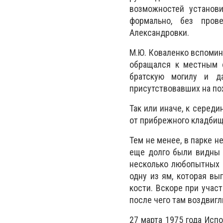
возможностей установ
формально, без пров
Александровки.
М.Ю. Коваленко вспомина
обращался к местным с
братскую могилу и д
присутствовавших на пох
Так или иначе, к середи
от прибрежного кладбища
Тем не менее, в парке н
еще долго были видны 
несколько любопытных п
одну из ям, которая вы
кости. Вскоре при учас
после чего там воздвиг
27 марта 1975 года Исп