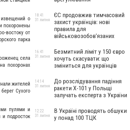
ЄС продовжив тимчасовий
18:41
 извещений о
31 липня
захист українців: нові
ли похоронены
правила для
ро-востоку от
військовозобов’язаних
орского парка
Безмитний ліміт у 150 євро
16:41
31 липня
уроженец села
хочуть скасувати: що
 на похоронах
зміниться для українців
До розслідування падіння
14:14
гнали жителей
31 липня
ракети Х-101 у Польщі
 берег Сухого
залучать експерта з України
ыми пулями и
В Україні проводять обшуки
12:22
 и подросток
31 липня
у понад 100 ТЦК