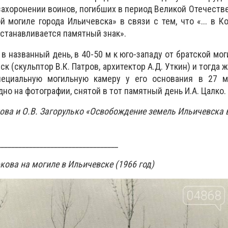
ахоронении воинов, погибших в период Великой Отечеств
й могиле города Ильичевска» в связи с тем, что «... в 
 устанавливается памятный знак».
 в названный день, в 40-50 м к юго-западу от братской мо
к (скульптор В.К. Патров, архитектор А.Д. Уткин) и тогда 
ециальную могильную камеру у его основания в 27 м
дно на фотографии, снятой в тот памятный день И.А. Цалко.
кова и О.В. Загорулько «Освобождение земель Ильичевска 
__________________________________
кова на могиле в Ильичевске (1966 год)