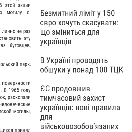
б этой акции
Безмитний ліміт у 150
ю могилу с.
євро хочуть скасувати:
що зміниться для
 лично не раз
тановить эту
українців
а буговцев,
В Україні проводять
ольский парк,
обшуки у понад 100 ТЦК
а поверхности
ЄС продовжив
. В 1965 году
тимчасовий захист
ок, раскопали
 человеческие
українців: нові правила
тской могилы,
для
військовозобов’язаних
ящихся принял