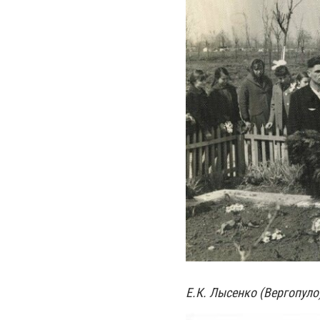
Е.К. Лысенко (Вергопуло