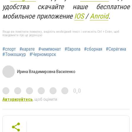
удобства скачайте наше бесплатное
мобильное приложение
IOS
/
Anroid
.
Якщо ви помітили помилку, виділіть необхідний текст і натисніть Ctrl + Enter, щоб
повідомити про це редакцію
#спорт
#карате
#чемпионат
#Европа
#сборная
#Серёгина
#Тонкошкур
#Черноморск
Ирина Владимировна Василенко
0,0
Авторизуйтесь
, щоб оцінити