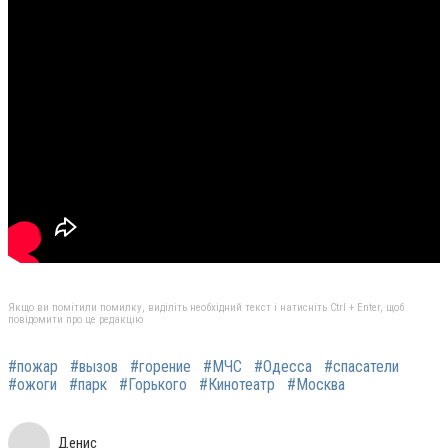
Якщо ви помітили помилку, виділіть необхідний текст і натисніть Ctrl + Enter, щоб
повідомити про це редакцію
#пожар
#вызов
#горение
#МЧС
#Одесса
#спасатели
#ожоги
#парк
#Горького
#Кинотеатр
#Москва
Денис