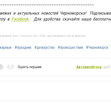
___________________________________________
свежих и актуальных новостей Черноморска! Подписыва
ппу в
Facebook.
Для удобства скачайте наше бесплатн
бхідний текст і натисніть Ctrl + Enter, щоб повідомити про це редакцію
жарные
#праздник
#дежурство
#происшествия
#Черноморск
0,0
Оцініть першим
Авторизуйтесь
, щоб