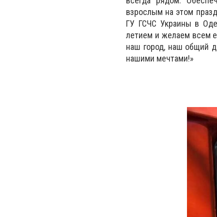
всегда рядом. Обеспе
взрослым на этом празд
ГУ ГСЧС Украины в Од
летием и желаем всем е
наш город, наш общий д
нашими мечтами!»