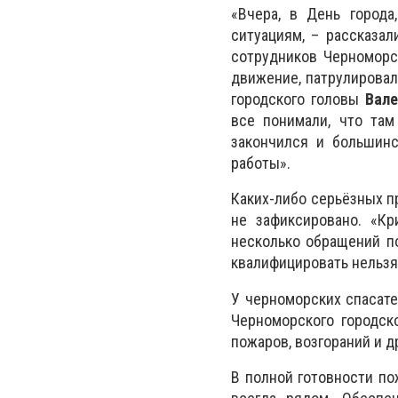
«Вчера, в День город
ситуациям, – рассказа
сотрудников Черноморс
движение, патрулировал
городского головы
Вал
все понимали, что там
закончился и большин
работы».
Каких-либо серьёзных п
не зафиксировано. «К
несколько обращений п
квалифицировать нельзя
У черноморских спасате
Черноморского городск
пожаров, возгораний и д
В полной готовности по