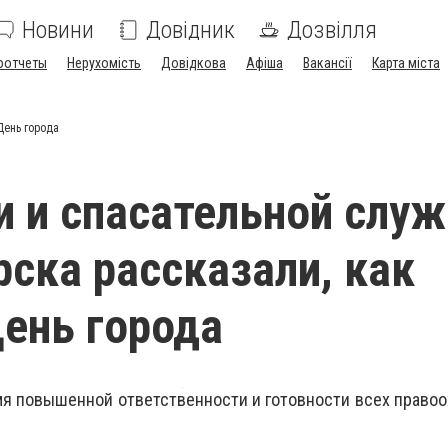
Новини
Довідник
Дозвілля
оотчеты
Нерухомість
Довідкова
Афіша
Вакансії
Карта міста
День города
и и спасательной слу
ска рассказали, как
ень города
мя повышенной ответственности и готовности всех право