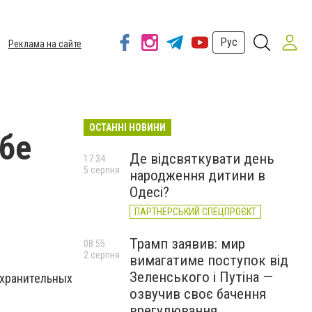
Рус
Реклама на сайте
ОСТАННІ НОВИНИ
жбе
Де відсвяткувати день
17:34
5 серпня
народження дитини в
Одесі?
ПАРТНЕРСЬКИЙ СПЕЦПРОЄКТ
Трамп заявив: мир
08:55
2 серпня
вимагатиме поступок від
Зеленського і Путіна —
охранительных
озвучив своє бачення
врегулювання