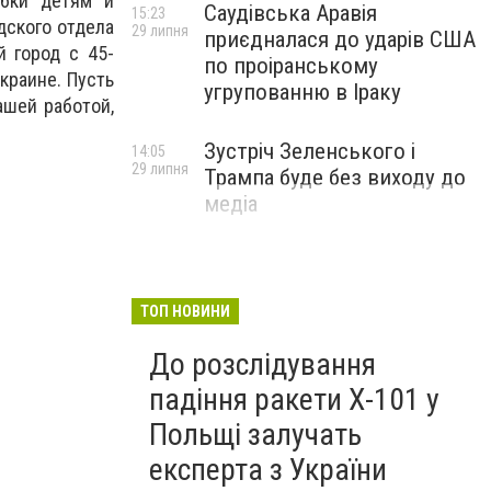
ыбки детям и
Саудівська Аравія
15:23
дского отдела
29 липня
приєдналася до ударів США
 город с 45-
по проіранському
краине. Пусть
угрупованню в Іраку
ашей работой,
Зустріч Зеленського і
14:05
29 липня
Трампа буде без виходу до
медіа
ТОП НОВИНИ
До розслідування
падіння ракети Х-101 у
Польщі залучать
експерта з України