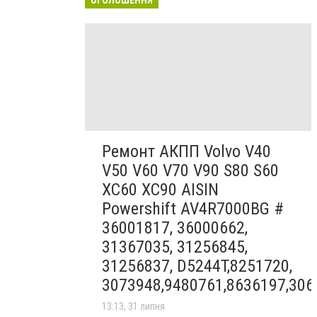
Ремонт АКПП Volvo V40
V50 V60 V70 V90 S80 S60
XC60 XC90 AISIN
Powershift AV4R7000BG #
36001817, 36000662,
31367035, 31256845,
31256837, D5244T,8251720,
3073948,9480761,8636197,306
13:13, 31 липня