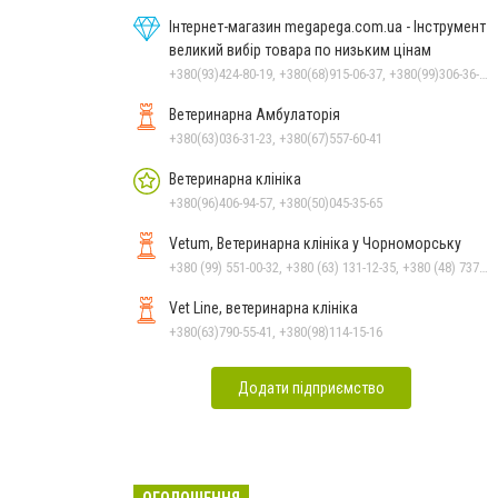
Інтернет-магазин megapega.com.ua - Інструмент
великий вибір товара по низьким цінам
+380(93)424-80-19, +380(68)915-06-37, +380(99)306-36-14
Ветеринарна Амбулаторія
+380(63)036-31-23, +380(67)557-60-41
Ветеринарна клініка
+380(96)406-94-57, +380(50)045-35-65
Vetum, Ветеринарна клініка у Чорноморську
+380 (99) 551-00-32, +380 (63) 131-12-35, +380 (48) 737-69-48, +380 (66) 784-33-31
Vet Line, ветеринарна клініка
+380(63)790-55-41, +380(98)114-15-16
Додати підприємство
ОГОЛОШЕННЯ