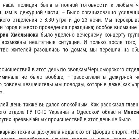
а, наша полиция была в полной готовности к любым 
ли нам в дежурной части. – Было организованно усилен
кого отделения с 8.30 утра и до 23 ночи. Мы перекрыв
и город и место проведения праздника; особое внимание
ерия Хмельнюка
было уделено вечернему концерту груп
 возможны нештатные ситуации. И только после того, 
ство жителей разошлись по домам, мы перешли на о
роисшествий в этот день по сводкам Черноморского отде
риминала не было вообще, – рассказали в дежурной ч
о совсем незначительным поводам, которые даже как «п
».
лей день также выдался спокойным. Как рассказал глав
ого отдела ГУ ГСЧС Украины в Одесской области
Макси
ругих чрезвычайных происшествий в этот день не было.
жарная техника дежурила недалеко от Дворца спорта. «Н