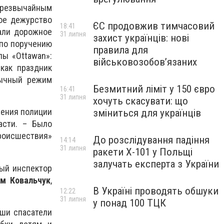
чрезвычайным
ное дежурство
ЄС продовжив тимчасовий
18:41
али дорожное
31 липня
захист українців: нові
 по поручению
правила для
пы «
Ottawan
»:
військовозобов’язаних
как праздник
бычный режим
Безмитний ліміт у 150 євро
16:41
31 липня
хочуть скасувати: що
ления полиции
зміниться для українців
асти. – Было
роисшествия»
До розслідування падіння
14:14
31 липня
ракети Х-101 у Польщі
залучать експерта з України
ный инспектор
м Ковальчук
,
В Україні проводять обшуки
12:22
31 липня
у понад 100 ТЦК
аши спасатели