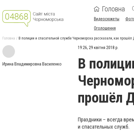
Головна
Видеосюжеты
Фот
Оголошення
Головна
В полиции и спасательной службе Черноморска рассказали, как прошёл 
19:26, 29 квітня 2018 р.
В полици
Ирина Владимировна Василенко
Черномор
прошёл Д
Праздники – всегда вре
и спасательных служб.