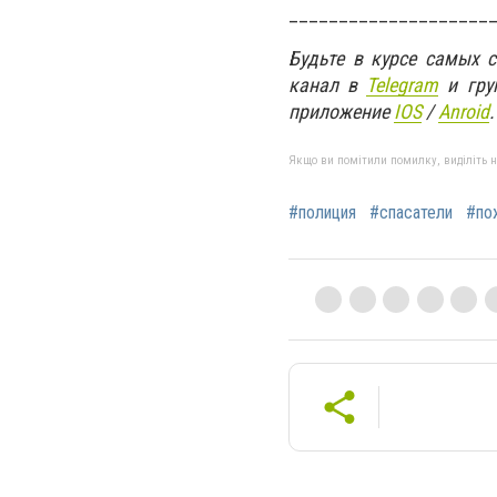
____________________
Будьте в курсе самых 
канал в
Telegram
и гру
приложение
IOS
/
Anroid
.
Якщо ви помітили помилку, виділіть нео
#полиция
#спасатели
#по