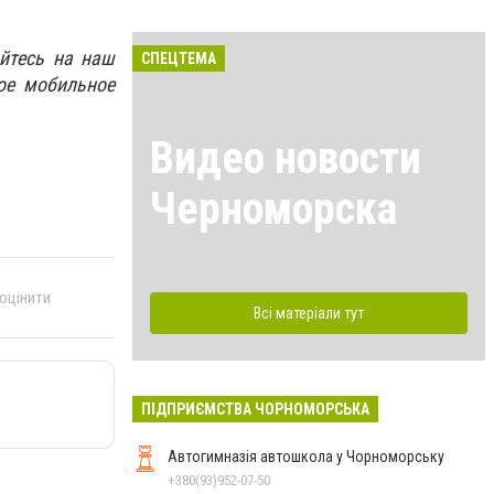
йтесь на наш
СПЕЦТЕМА
ое мобильное
Видео новости
Черноморска
 оцінити
Всі матеріали тут
ПІДПРИЄМСТВА ЧОРНОМОРСЬКА
Автогимназія автошкола у Чорноморську
+380(93)952-07-50