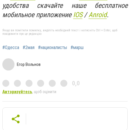
удобства скачайте наше бесплатное
мобильное приложение
IOS
/
Anroid
.
Якщо ви помітили помилку, виділіть необхідний текст і натисніть Ctrl + Enter, щоб
повідомити про це редакцію
#Одесса
#2мая
#националисты
#марш
Егор Вольнов
0,0
Авторизуйтесь
, щоб оцінити