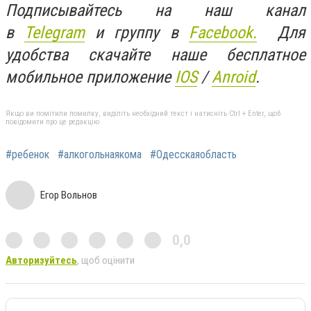
Подписывайтесь на наш канал
в
Telegram
и группу в
Facebook.
Для
удобства скачайте наше бесплатное
мобильное приложение
IOS
/
Anroid
.
Якщо ви помітили помилку, виділіть необхідний текст і натисніть Ctrl + Enter, щоб
повідомити про це редакцію
#ребенок
#алкогольнаякома
#Одесскаяобласть
Егор Вольнов
0,0
Авторизуйтесь
, щоб оцінити