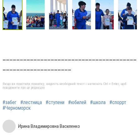
_______________________________________
____________________
Якщо ви помітили помилку, виділіть необхідний текст і натисніть Ctrl + Enter, щоб
повідомити про це редакцію
#забег
#лестница
#ступени
#юбилей
#школа
#споррт
#Черноморск
Ирина Владимировна Василенко