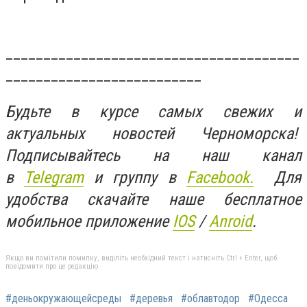
_______________________________________
__________________________
Будьте в курсе самых свежих и
актуальных новостей Черноморска!
Подписывайтесь на наш канал
в
Telegram
и группу в
Facebook.
Для
удобства скачайте наше бесплатное
мобильное приложение
IOS
/
Anroid
.
Якщо ви помітили помилку, виділіть необхідний текст і натисніть Ctrl + Enter, щоб
повідомити про це редакцію
#деньокружающейсреды
#деревья
#облавтодор
#Одесса