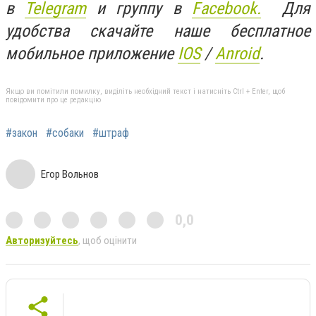
в
Telegram
и группу в
Facebook.
Для
удобства скачайте наше бесплатное
мобильное приложение
IOS
/
Anroid
.
Якщо ви помітили помилку, виділіть необхідний текст і натисніть Ctrl + Enter, щоб
повідомити про це редакцію
#закон
#собаки
#штраф
Егор Вольнов
0,0
Авторизуйтесь
, щоб оцінити