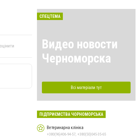
СПЕЦТЕМА
Видео новости
 оцінити
Черноморска
Всі матеріали тут
ПІДПРИЄМСТВА ЧОРНОМОРСЬКА
Ветеринарна клініка
+380(96)406-94-57, +380(50)045-35-65