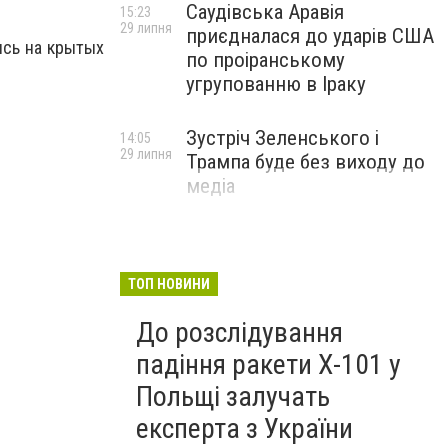
.
Саудівська Аравія
15:23
29 липня
приєдналася до ударів США
ись на крытых
по проіранському
угрупованню в Іраку
Зустріч Зеленського і
14:05
29 липня
Трампа буде без виходу до
медіа
ТОП НОВИНИ
До розслідування
падіння ракети Х-101 у
Польщі залучать
експерта з України