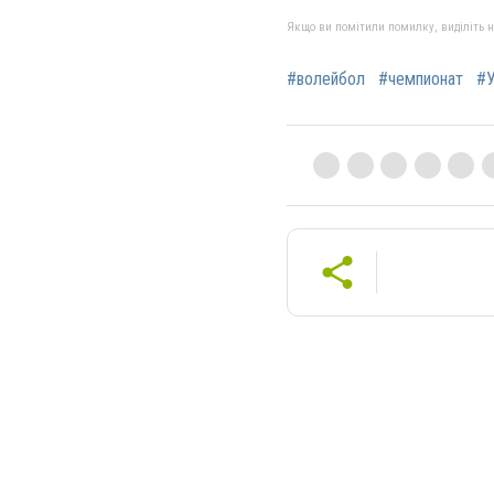
Якщо ви помітили помилку, виділіть нео
#волейбол
#чемпионат
#У