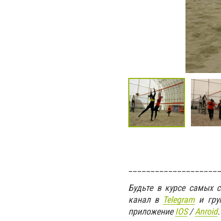
____________________
Будьте в курсе самых 
канал в
Telegram
и гру
приложение
IOS
/
Anroid
.