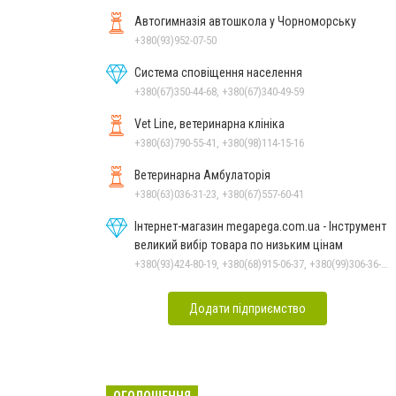
Автогимназія автошкола у Чорноморську
+380(93)952-07-50
Система сповіщення населення
+380(67)350-44-68, +380(67)340-49-59
Vet Line, ветеринарна клініка
+380(63)790-55-41, +380(98)114-15-16
Ветеринарна Амбулаторія
+380(63)036-31-23, +380(67)557-60-41
Інтернет-магазин megapega.com.ua - Інструмент
великий вибір товара по низьким цінам
+380(93)424-80-19, +380(68)915-06-37, +380(99)306-36-14
Додати підприємство
ОГОЛОШЕННЯ