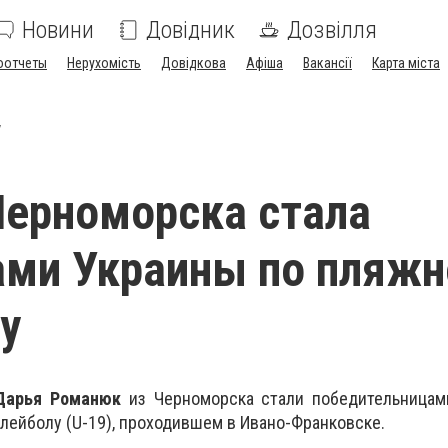
Новини
Довідник
Дозвілля
оотчеты
Нерухомість
Довідкова
Афіша
Вакансії
Карта міста
у
Черноморска стала
ами Украины по пляж
у
Дарья Романюк
из Черноморска стали победительницам
лейболу (U-19), проходившем в Ивано-Франковске.