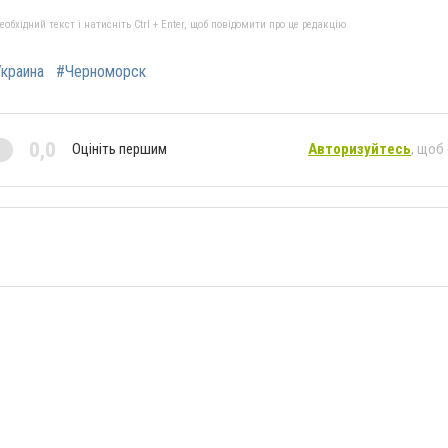
бхідний текст і натисніть Ctrl + Enter, щоб повідомити про це редакцію
краина
#Черноморск
0,0
Оцініть першим
Авторизуйтесь
, щоб