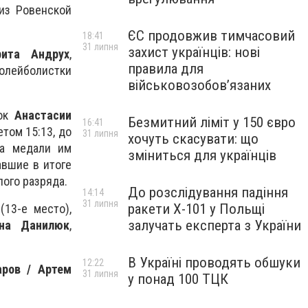
з Ровенской
ЄС продовжив тимчасовий
18:41
31 липня
захист українців: нові
рита Андрух
,
правила для
олейболистки
військовозобов’язаних
нок
Анастасии
Безмитний ліміт у 150 євро
16:41
том 15:13, до
31 липня
хочуть скасувати: що
за медали им
зміниться для українців
авшие в итоге
лого разряда.
До розслідування падіння
14:14
31 липня
ракети Х-101 у Польщі
13-е место),
залучать експерта з України
ена Данилюк
,
В Україні проводять обшуки
12:22
ров / Артем
31 липня
у понад 100 ТЦК