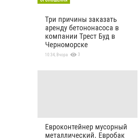
Три причины заказать
аренду бетононасоса в
компании Трест Буд в
Черноморске
3
10:34, Вчора
Евроконтейнер мусорный
металлический. Евробак