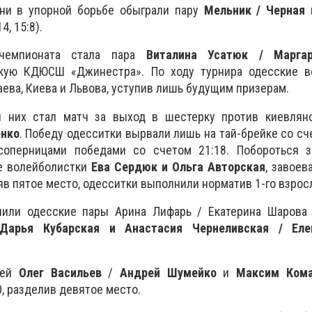
ни в упорной борьбе обыграли пару
Мельник / Черная
и
4, 15:8).
чемпионата стала пара
Виталина Усатюк / Марга
кую КДЮСШ «Джинестра». По ходу турнира одесские в
ева, Киева и Львова, уступив лишь будущим призерам.
 них стал матч за выход в шестерку против киевля
нко
. Победу одесситки вырвали лишь на тай-брейке со сче
соперницами победами со счетом 21:18. Побороться 
е волейболистки
Ева Сердюк и Ольга Авторская
, завоев
в пятое место, одесситки выполнили норматив 1-го взрос
или одесские пары Арина Лифарь / Екатерина Шарова (
 Дарья Кубарская и Анастасия Чернеливская / Ел
шей
Олег Васильев
/
Андрей Шумейко
и
Максим Кома
0, разделив девятое место.