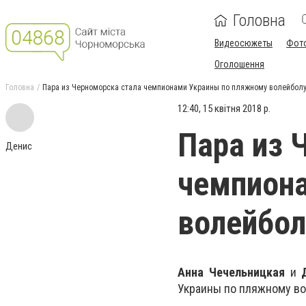
Головна
Видеосюжеты
Фот
Оголошення
Головна
Пара из Черноморска стала чемпионами Украины по пляжному волейбол
12:40, 15 квітня 2018 р.
Пара из 
Денис
чемпион
волейбол
Анна Чечельницкая
и
Украины по пляжному во