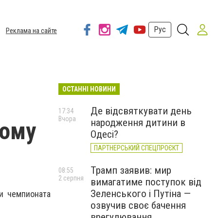
Рус
Реклама на сайте
ОСТАННІ НОВИНИ
Де відсвяткувати день
17:34
Вчора
народження дитини в
ному
Одесі?
ПАРТНЕРСЬКИЙ СПЕЦПРОЄКТ
Трамп заявив: мир
08:55
2 серпня
вимагатиме поступок від
Зеленського і Путіна —
и чемпионата
озвучив своє бачення
врегулювання