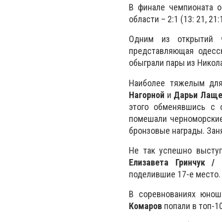
В финале чемпионата о
области – 2:1 (13: 21, 21:1
Одним из открытий 
представляющая одесс
обыграли пары из Никола
Наиболее тяжелым для
Нагорной
и
Дарьи Лаще
этого обменявшись с 
помешали черноморски
бронзовые награды. Заня
Не так успешно выступ
Елизавета Гринчук /
поделившие 17-е место.
В соревнованиях юно
Комаров
попали в топ-1