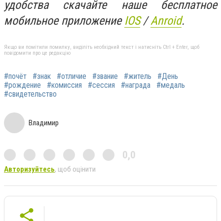
удобства скачайте наше бесплатное
мобильное приложение
IOS
/
Anroid
.
Якщо ви помітили помилку, виділіть необхідний текст і натисніть Ctrl + Enter, щоб
повідомити про це редакцію
#почёт
#знак
#отличие
#звание
#житель
#День
#рождение
#комиссия
#сессия
#награда
#медаль
#свидетельство
Владимир
0,0
Авторизуйтесь
, щоб оцінити