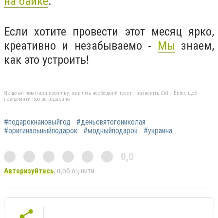
на байке
.
Если хотите провести этот месяц ярко,
креативно и незабываемо -
Мы
знаем,
как это устроить!
Якщо ви помітили помилку, виділіть необхідний текст і натисніть Ctrl + Enter, щоб
повідомити про це редакцію
#подарокнановыйгод
#деньсвятогониколая
#оригинальныйподарок
#модныйподарок
#украина
0,0
Авторизуйтесь
, щоб оцінити