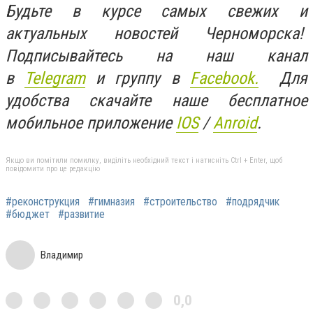
Будьте в курсе самых свежих и
актуальных новостей Черноморска!
Подписывайтесь на наш канал
в
Telegram
и группу в
Facebook.
Для
удобства скачайте наше бесплатное
мобильное приложение
IOS
/
Anroid
.
Якщо ви помітили помилку, виділіть необхідний текст і натисніть Ctrl + Enter, щоб
повідомити про це редакцію
#реконструкция
#гимназия
#строительство
#подрядчик
#бюджет
#развитие
Владимир
0,0