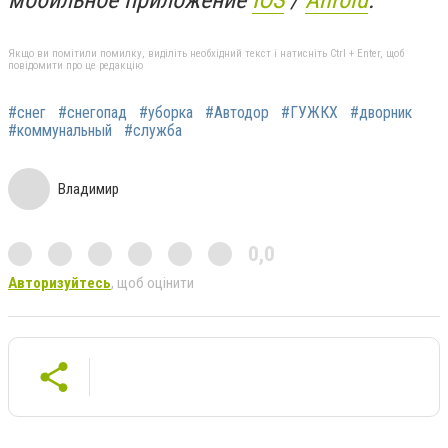
Якщо ви помітили помилку, виділіть необхідний текст і натисніть Ctrl + Enter, щоб
повідомити про це редакцію
#снег
#снегопад
#уборка
#Автодор
#ГУЖКХ
#дворник
#коммунальный
#служба
Владимир
0,0
Авторизуйтесь
, щоб оцінити